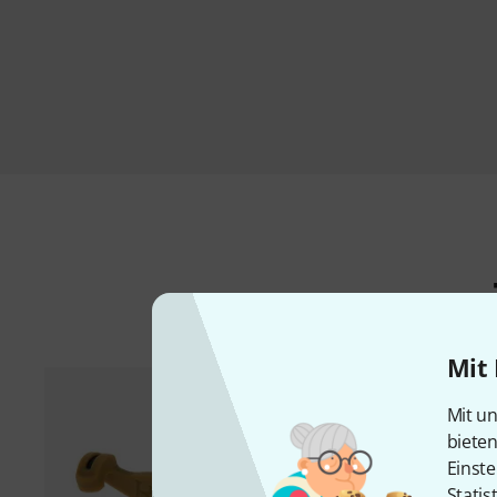
Mit 
Mit un
biete
Einste
Statis