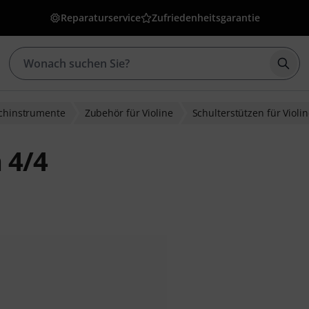
Reparaturservice
Zufriedenheitsgarantie
Such
ichinstrumente
Zubehör für Violine
Schulterstützen für Violi
 4/4
bewertungen