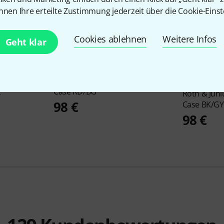
nnen Ihre erteilte Zustimmung jederzeit über die Cookie-Einst
Cookies ablehnen
Weitere Infos
Geht klar
PASST GARANTIERT
Roth & Junius
Serenata No.07 Vn
PASST GARA
Case RD/BG
4
Roth & Jun
98 €
Case BK/GY
98 €