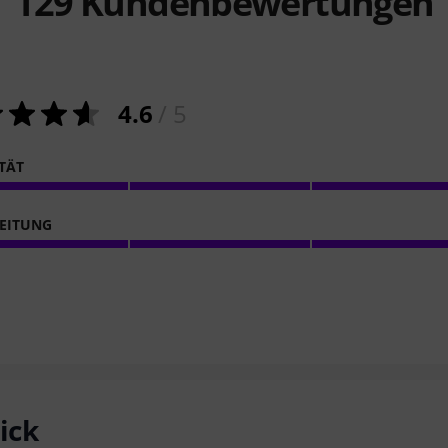
129
Kundenbewertungen
4.6
/ 5
ITÄT
EITUNG
ick