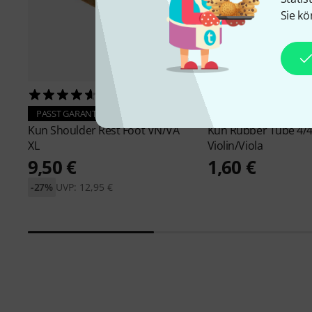
Sie kö
43
40
PASST GARANTIERT
PASST GARANTIERT
Kun
Shoulder Rest Foot VN/VA
Kun
Rubber Tube 4/
XL
Violin/Viola
9,50 €
1,60 €
-27%
UVP: 12,95 €