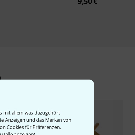
9,50 €
l
is mit allem was dazugehört
rte Anzeigen und das Merken von
von Cookies für Präferenzen,
u (
alle anzeigen
).