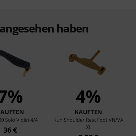
t angesehen haben
7%
4%
KAUFTEN
KAUFTEN
0 Solo Violin 4/4
Kun Shoulder Rest Foot VN/VA
XL
36 €