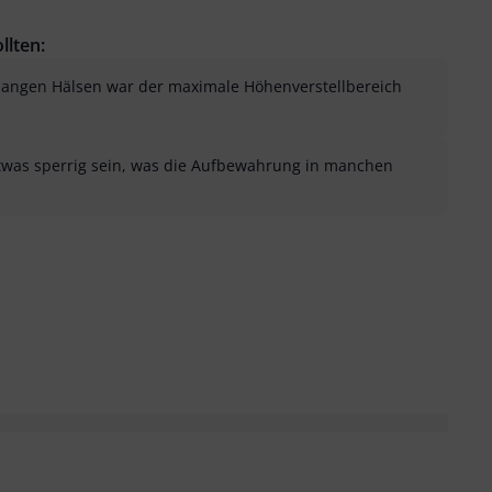
llten:
 langen Hälsen war der maximale Höhenverstellbereich
etwas sperrig sein, was die Aufbewahrung in manchen
sung als hilfreich
menfassung als nicht hilfreich