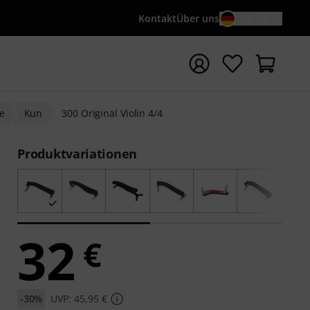
Kontakt
Über uns
DE / €
e mit Suchwort {searchTerm} starten
ne
Kun
300 Original Violin 4/4
Produktvariationen
32
€
-30%
UVP: 45,95 €