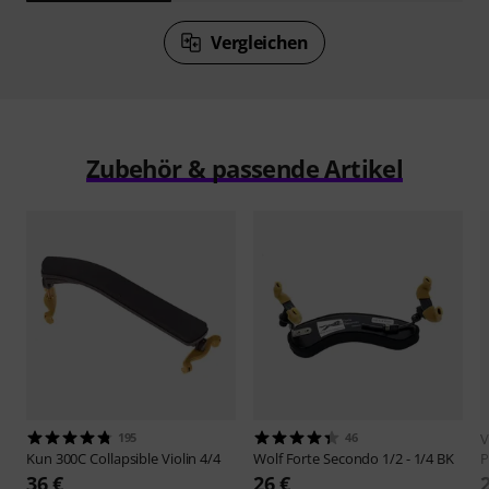
Vergleichen
Zubehör & passende Artikel
195
46
V
Kun
300C Collapsible Violin 4/4
Wolf
Forte Secondo 1/2 - 1/4 BK
P
36 €
26 €