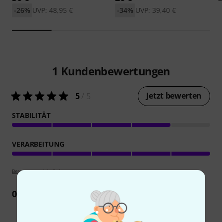
-26%
UVP: 48,95 €
-34%
UVP: 39,40 €
1
Kundenbewertungen
Jetzt bewerten
5
/ 5
STABILITÄT
VERARBEITUNG
Bewertungsrichtlinien
0
Rezension