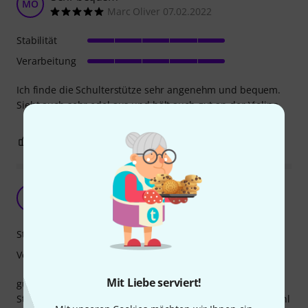
MO
Marc Oliver 07.02.2022
Stabilität
Verarbeitung
Ich finde die Schulterstütze sehr angenehm und bequem.
Sieht auch sehr edel aus und hält auch gut an der Violine.
0
0
BEWERTUNG MELDEN
meine Tochter ist begeistert
T
thirdman 21.02.2019
Stabilität
Verarbeitung
Mit Liebe serviert!
gute Verarbeitung, bequem, meiner Tochter passt diese
Stütze am besten (wir hatten noch zwei andere zur Auswahl