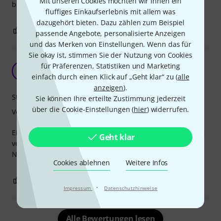
Mit unseren Cookies möchten wir Ihnen ein
bestellt)
fluffiges Einkaufserlebnis mit allem was
dazugehört bieten. Dazu zählen zum Beispiel
0
0
BEWERTUNG MELDEN
passende Angebote, personalisierte Anzeigen
und das Merken von Einstellungen. Wenn das für
Sie okay ist, stimmen Sie der Nutzung von Cookies
Violin Schulterstütze
für Präferenzen, Statistiken und Marketing
G
Gen.JamesCuster 30.12.2018
einfach durch einen Klick auf „Geht klar“ zu (
alle
anzeigen
).
Stabilität
Sie können Ihre erteilte Zustimmung jederzeit
über die Cookie-Einstellungen (
hier
) widerrufen.
Verarbeitung
Ein sehr edles und sehr gut verarbeitetes Zübehör und gut
Geht klar
verstellbar.
Nur zu empfehlen. Danke.
Cookies ablehnen
Weitere Infos
1
0
BEWERTUNG MELDEN
·
Impressum
Datenschutzhinweise
Alle Bewertungen lesen