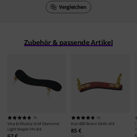
Vergleichen
Zubehör & passende Artikel
78
35
Viva la Musica
VLM Diamond
Kun
800 Bravo Violin 4/4
T
Light Maple VN 4/4
4
85 €
62 €