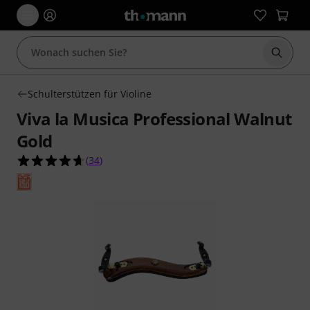
Suche 
Schulterstützen für Violine
Viva la Musica Professional Walnut
Gold
4.6 von 5 Sternen aus 34 Kundenbewertungen
(
34
)