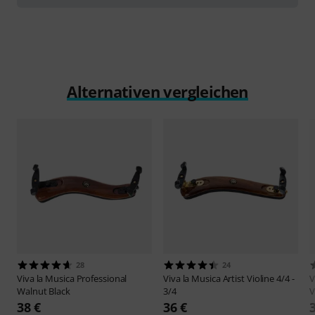
Alternativen vergleichen
28
24
Viva la Musica
Professional
Viva la Musica
Artist Violine 4/4 -
V
Walnut Black
3/4
V
38 €
36 €