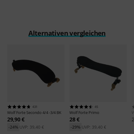
Alternativen vergleichen
431
45
Wolf
Forte Secondo 4/4 -3/4 BK
Wolf
Forte Primo
W
29,90 €
28 €
-24%
UVP: 39,40 €
-29%
UVP: 39,40 €