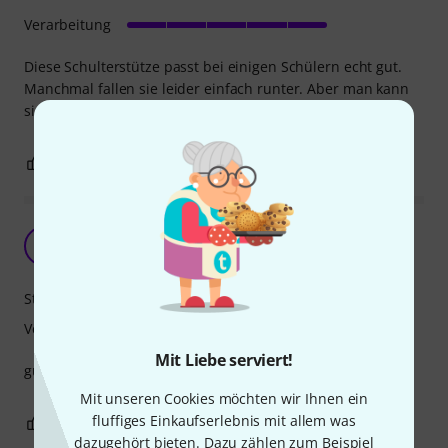
Verarbeitung
Diese Schulterstütze passt bei einigen Schülern echt gut.
Manchmal fallen sie leider einfach runter. Aber man kann
sie sehr flexibel anpassen.
0
0
BEWERTUNG MELDEN
hilfreich
K
Klassikmusiker 03.08.2020
Stabilität
Verarbeitung
Mit Liebe serviert!
gut und bewährt - von einer bekannten Marke.
Mit unseren Cookies möchten wir Ihnen ein
fluffiges Einkaufserlebnis mit allem was
0
0
BEWERTUNG MELDEN
dazugehört bieten. Dazu zählen zum Beispiel