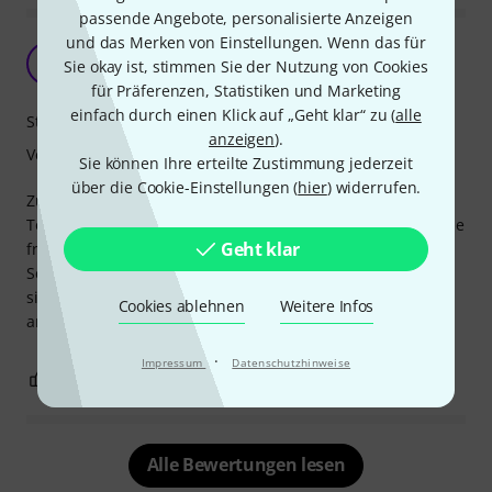
passende Angebote, personalisierte Anzeigen
und das Merken von Einstellungen. Wenn das für
Perfekter Sitz
TD
Sie okay ist, stimmen Sie der Nutzung von Cookies
Tanja D. 28.07.2012
für Präferenzen, Statistiken und Marketing
einfach durch einen Klick auf „Geht klar“ zu (
alle
Stabilität
anzeigen
).
Verarbeitung
Sie können Ihre erteilte Zustimmung jederzeit
über die Cookie-Einstellungen (
hier
) widerrufen.
Zu der 1/2 Violine Stentor 1400 bestellte ich für meine
Tochter diese Schulterstütze. Ich bin selber Musikerin, habe
Geht klar
früher viele Jahre selbst Violine gespielt. So eine
Schulterstütze hätte ich mir damals gewünscht. Ich finde,
sie sitzt perfekt, man kann sie wunderbar individuell
Cookies ablehnen
Weitere Infos
anpassen.
·
Impressum
Datenschutzhinweise
1
0
BEWERTUNG MELDEN
Alle Bewertungen lesen