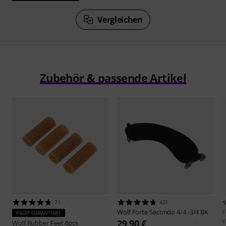
Vergleichen
Zubehör & passende Artikel
71
431
Wolf
Forte Secondo 4/4 -3/4 BK
F
PASST GARANTIERT
V
29,90 €
Wolf
Rubber Feet 4pcs