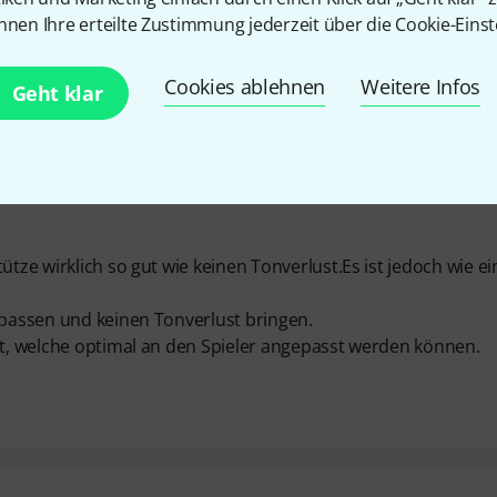
nnen Ihre erteilte Zustimmung jederzeit über die Cookie-Einst
Cookies ablehnen
Weitere Infos
Geht klar
ütze wirklich so gut wie keinen Tonverlust.Es ist jedoch wie ei
 passen und keinen Tonverlust bringen.
eit, welche optimal an den Spieler angepasst werden können.