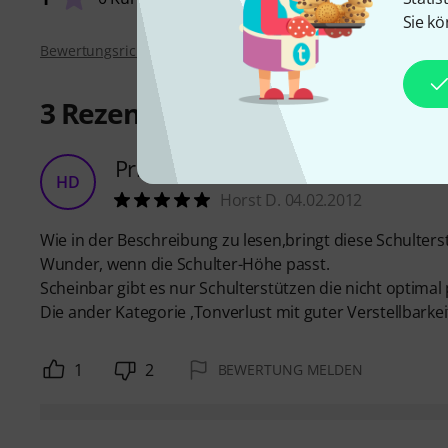
Sie kö
Bewertungsrichtlinien
3
Rezensionen
Prima Ton
HD
Horst D. 04.02.2012
Wie in der Beschreibung zu lesen,bringt diese Schulterst
Wunder, wenn die Schulter-Höhe passt.
Scheinbar gibt es nur Schulterstützen die nicht optimal
Die ander Kategorie ,Tonverlust mit guter Verstellbark
1
2
BEWERTUNG MELDEN