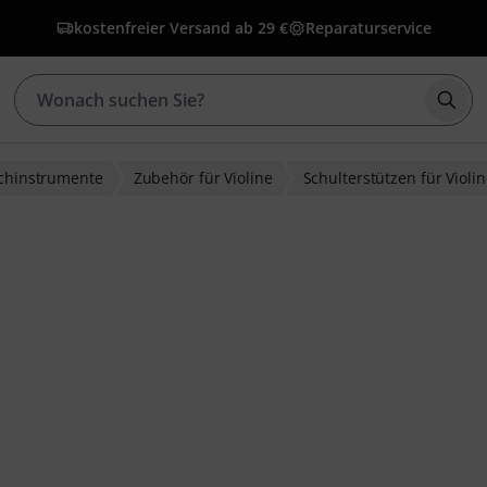
kostenfreier Versand ab 29 €
Reparaturservice
Such
ichinstrumente
Zubehör für Violine
Schulterstützen für Violi
wertungen