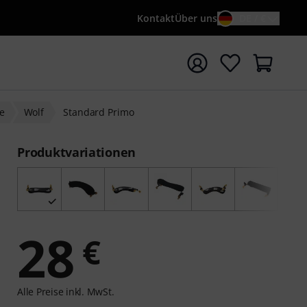
Kontakt
Über uns
DE / €
e mit Suchwort {searchTerm} starten
ne
Wolf
Standard Primo
Produktvariationen
28
€
Alle Preise inkl. MwSt.