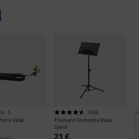
l
5
7928
Primo Viola
Thomann
Orchestra Music
T
Stand
B
21 €
2
9,40 €