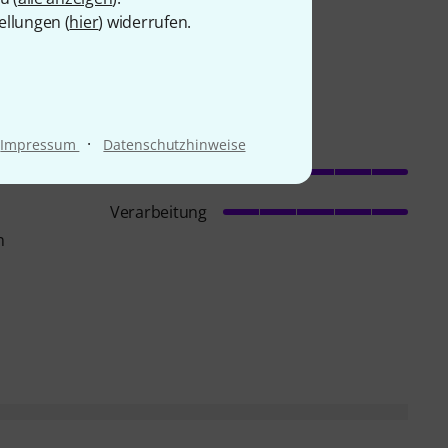
ellungen (
hier
) widerrufen.
·
Impressum
Datenschutzhinweise
Stabilität
Verarbeitung
n