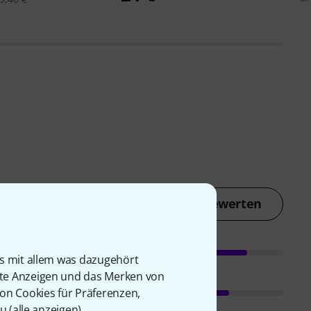
Jetzt bewerten
is mit allem was dazugehört
rte Anzeigen und das Merken von
von Cookies für Präferenzen,
u (
alle anzeigen
).