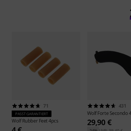
71
431
Wolf
Forte Secondo 4
PASST GARANTIERT
29,90 €
Wolf
Rubber Feet 4pcs
4 €
-24%
UVP: 39,40 €