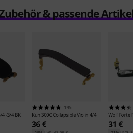
Zubehör & passende Artike
195
/4 -3/4 BK
Kun
300C Collapsible Violin 4/4
Wolf
Forte 
36 €
31 €
-26%
UVP: 48,95 €
-21%
UVP: 3