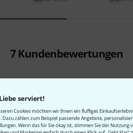
7
Kundenbewertungen
4.7
/ 5
Liebe serviert!
ITÄT
seren Cookies möchten wir Ihnen ein fluffiges Einkaufserlebn
n. Dazu zählen zum Beispiel passende Angebote, personalisie
EITUNG
llungen. Wenn das für Sie okay ist, stimmen Sie der Nutzung 
tiken und Marketing einfach durch einen Klick auf „Geht klar“ z