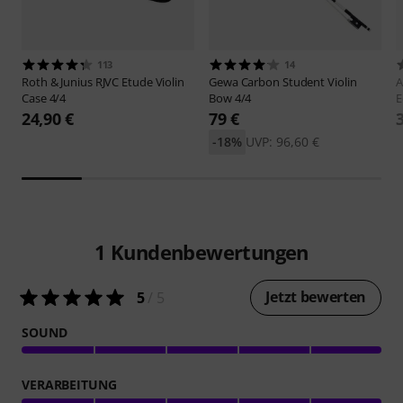
113
14
Roth & Junius
RJVC Etude Violin
Gewa
Carbon Student Violin
A
Case 4/4
Bow 4/4
E
24,90 €
79 €
-18%
UVP: 96,60 €
1
Kundenbewertungen
Jetzt bewerten
5
/ 5
SOUND
VERARBEITUNG