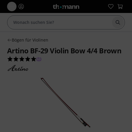
Suche 
Bögen für Violinen
Artino BF-29 Violin Bow 4/4 Brown
5.0 von 5 Sternen aus 1 Kundenbewertungen
(
1
)