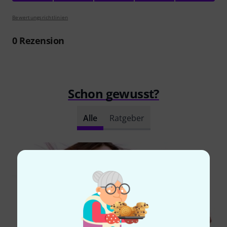
Bewertungsrichtlinien
0
Rezension
Schon gewusst?
Alle
Ratgeber