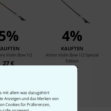
5%
4%
KAUFTEN
KAUFTEN
re Violin Bow 1/2
Artino Violin Bow 1/2 Special
Edition
27 €
32 €
is mit allem was dazugehört
rte Anzeigen und das Merken von
von Cookies für Präferenzen,
u (
alle anzeigen
).