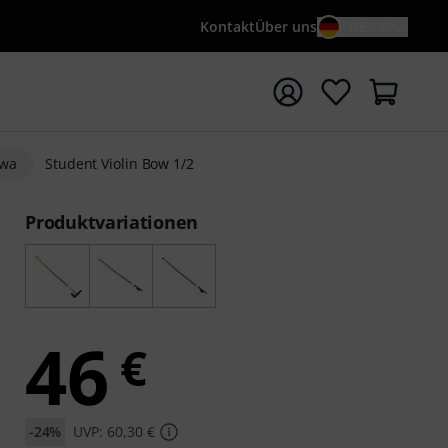
Kontakt
Über uns
DE / €
e mit Suchwort {searchTerm} starten
wa
Student Violin Bow 1/2
Produktvariationen
46
€
-24%
UVP: 60,30 €