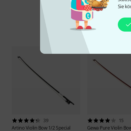
Sie kö
39
15
Artino
Violin Bow 1/2 Special
Gewa
Pure Violin Bo