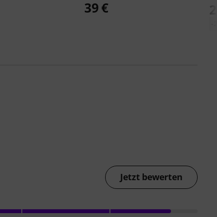
39 €
2
-
Jetzt bewerten