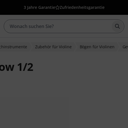
3 Jahre Garantie
Zufriedenheitsgarantie
Such
ichinstrumente
Zubehör für Violine
Bögen für Violinen
Ge
ow 1/2
ewertungen