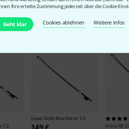
nnen Ihre erteilte Zustimmung jederzeit über die Cookie-Einst
Cookies ablehnen
Weitere Infos
Zubehör & passende Artike
Geht klar
Gewa
Violin Bow Baron 1/2
149 €
w 1/2
Artino
BF-29