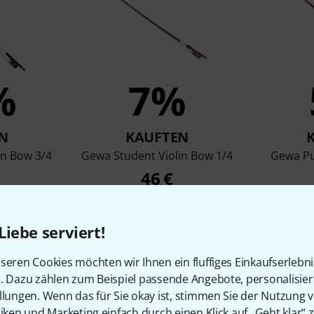
%
7%
N
KAUFTEN
in Bow 3/4
Gewa Student Violin Bow 1/4
Gewa Pu
46 €
Liebe serviert!
Vergleichen
seren Cookies möchten wir Ihnen ein fluffiges Einkaufserlebn
n. Dazu zählen zum Beispiel passende Angebote, personalisie
llungen. Wenn das für Sie okay ist, stimmen Sie der Nutzung 
tiken und Marketing einfach durch einen Klick auf „Geht klar“ z