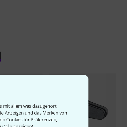
l
is mit allem was dazugehört
rte Anzeigen und das Merken von
von Cookies für Präferenzen,
u (
alle anzeigen
).