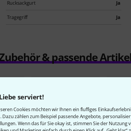
Rucksackgurt
Ja
Tragegriff
Ja
Zubehör & passende Artike
Liebe serviert!
seren Cookies möchten wir Ihnen ein fluffiges Einkaufserlebn
n. Dazu zählen zum Beispiel passende Angebote, personalisie
llungen. Wenn das für Sie okay ist, stimmen Sie der Nutzung 
tiken und Marketing einfach durch einen Klick auf „Geht klar“ z