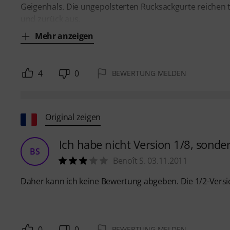
Geigenhals. Die ungepolsterten Rucksackgurte reichen 
und zurück aus.
Mehr anzeigen
4
0
BEWERTUNG MELDEN
Original zeigen
Ich habe nicht Version 1/8, sonder
BS
Benoît S. 03.11.2011
Daher kann ich keine Bewertung abgeben. Die 1/2-Version
0
0
BEWERTUNG MELDEN