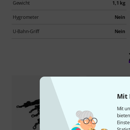
Gewicht
1,1 kg
Hygrometer
Nein
U-Bahn-Griff
Nein
Mit 
Mit un
biete
Einste
Statis