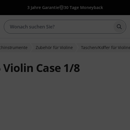
3 Jahre Garantie
30 Tage Moneyback
Such
ichinstrumente
Zubehör für Violine
Taschen/Koffer für Violin
Violin Case 1/8
wertungen