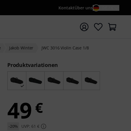
Kontakt
Über uns
DE / €
e mit Suchwort {searchTerm} starten
e
Jakob Winter
JWC 3016 Violin Case 1/8
Produktvariationen
49
€
-20%
UVP: 61 €