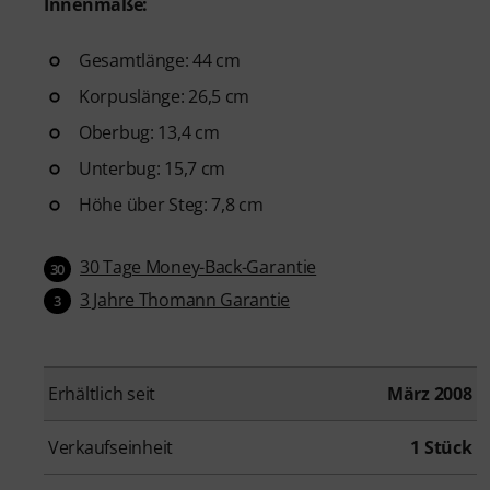
Innenmaße:
Gesamtlänge: 44 cm
Korpuslänge: 26,5 cm
Oberbug: 13,4 cm
Unterbug: 15,7 cm
Höhe über Steg: 7,8 cm
30 Tage Money-Back-Garantie
30
3 Jahre Thomann Garantie
3
Erhältlich seit
März 2008
Verkaufseinheit
1 Stück