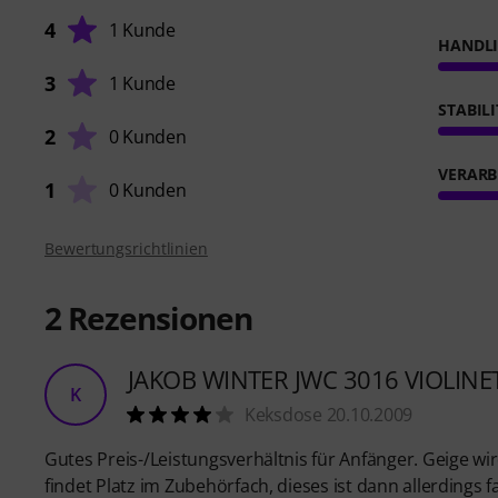
4
1 Kunde
HANDL
3
1 Kunde
STABIL
2
0 Kunden
VERARB
1
0 Kunden
Bewertungsrichtlinien
2
Rezensionen
JAKOB WINTER JWC 3016 VIOLINE
K
Keksdose 20.10.2009
Gutes Preis-/Leistungsverhältnis für Anfänger. Geige wir
findet Platz im Zubehörfach, dieses ist dann allerdings 