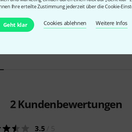
nnen Ihre erteilte Zustimmung jederzeit über die Cookie-Einst
10
Cookies ablehnen
Weitere Infos
Geht klar
e Viol.
Roth & Junius
GreyLine Viol.
Roth & Jun
Shaped Case 3/4
Shaped Cas
29,90 €
29,90 
2
Kundenbewertungen
3.5
/ 5