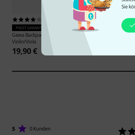
Sie kö
13
10
Roth & Junius
GreyLin
PASST GARANTIERT
Shaped Case 4/4
Gewa
Backpack Straps
29,90 €
Violin/Viola
19,90 €
5
0 Kunden