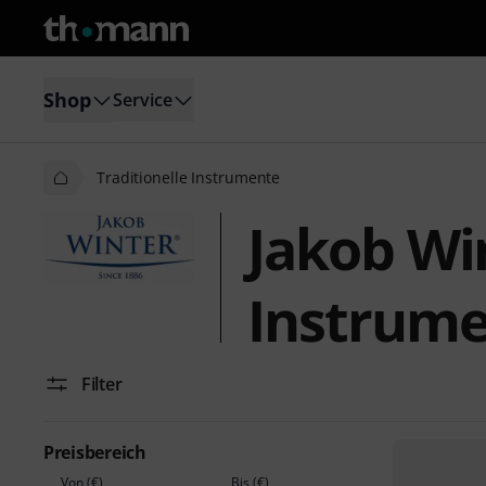
Shop
Service
Traditionelle Instrumente
Jakob Win
Instrum
Filter
Preisbereich
Von (€)
Bis (€)