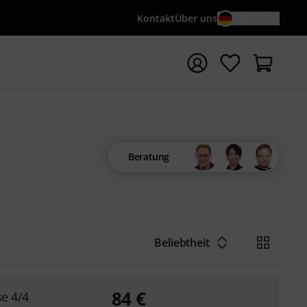
Kontakt
Über uns
DE / €
e mit Suchwort {searchTerm} starten
Beratung
Beliebtheit
84
€
se 4/4