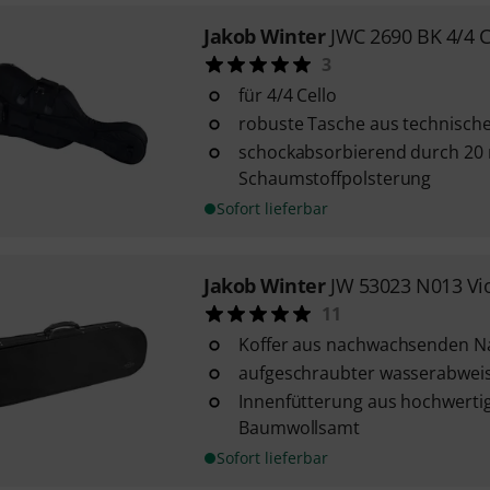
Jakob Winter
JWC 2690 BK 4/4 C
3
für 4/4 Cello
robuste Tasche aus technisch
schockabsorbierend durch 20
Schaumstoffpolsterung
Sofort lieferbar
Jakob Winter
JW 53023 N013 Vio
11
Koffer aus nachwachsenden N
aufgeschraubter wasserabwei
Innenfütterung aus hochwert
Baumwollsamt
Sofort lieferbar