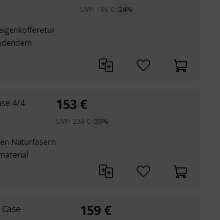
UVP:
196
€
-24%
igenkofferetui
endendem
153
€
ase 4/4
UVP:
234
€
-35%
en Naturfasern
aterial
159
€
n Case