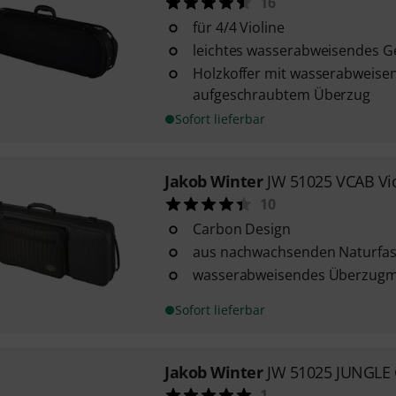
16
für 4/4 Violine
leichtes wasserabweisendes Ge
Holzkoffer mit wasserabweis
aufgeschraubtem Überzug
Sofort lieferbar
Jakob Winter
JW 51025 VCAB Vi
10
Carbon Design
aus nachwachsenden Naturfa
wasserabweisendes Überzugma
Sofort lieferbar
Jakob Winter
JW 51025 JUNGLE 
1