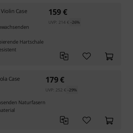
159
€
 Violin Case
UVP:
214
€
-26%
achwachsenden
bierende Hartschale
sistent
179
€
ola Case
UVP:
252
€
-29%
hsenden Naturfasern
terial