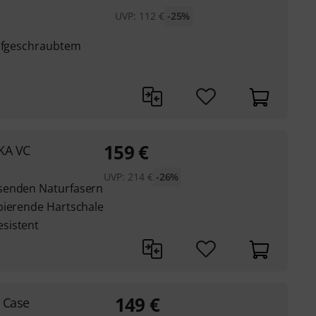
UVP:
112
€
-25%
aufgeschraubtem
159
€
KA VC
UVP:
214
€
-26%
senden Naturfasern
bierende Hartschale
sistent
149
€
n Case