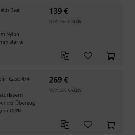
139
€
ello Bag
UVP:
192
€
-28%
em Nylon
 mm starke
269
€
lin Case 4/4
UVP:
398
€
-32%
aturfasern
sender Überzug
igem 100%