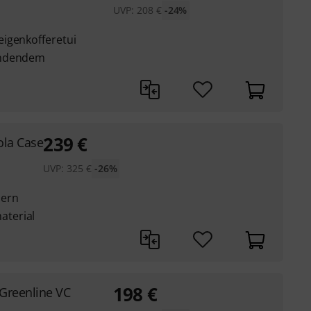
UVP:
208
€
-24%
igenkofferetui
endendem
239
€
ola Case
UVP:
325
€
-26%
sern
terial
198
€
Greenline VC