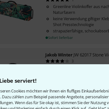
Greenline Violinkoffer aus n
Naturfasern
keine Verwendung giftiger Kle
Shot Presstechnologie
strapazierfähige, schockabsor
Sofort lieferbar
Jakob Winter
JW 62017 Stone Vi
3
Materialtechnologie aus Verb
technischem Kunstleder
Liebe serviert!
keine Verwendung giftiger Kle
Shot Presstechnologie
seren Cookies möchten wir Ihnen ein fluffiges Einkaufserlebn
strapazierfähige, schockabsor
n. Dazu zählen zum Beispiel passende Angebote, personalisie
Sofort lieferbar
llungen. Wenn das für Sie okay ist, stimmen Sie der Nutzung 
tiken und Marketing einfach durch einen Klick auf „Geht klar“ z