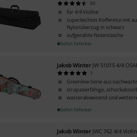
80
für 4/4 Violine
superleichtes Kofferetui mit 
Nylonüberzug in schwarz
aufgenähte Notentasche
Sofort lieferbar
Jakob Winter
JW 51015 4/4 OSA
1
Greenline-Serie aus nachwach
strapazierfähige, schockabsor
wasserabweisend und wetterre
Sofort lieferbar
Jakob Winter
JWC 762 4/4 Violi