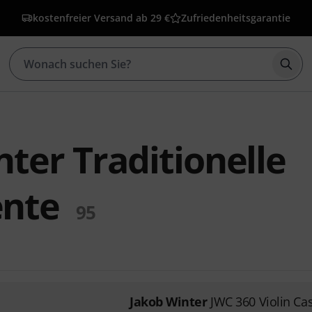
kostenfreier Versand ab 29 €
Zufriedenheitsgarantie
Such
ter Traditionelle
ente
95
Jakob Winter
JWC 360 Violin Ca