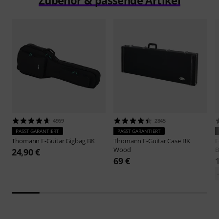
4969
2845
PASST GARANTIERT
PASST GARANTIERT
Thomann
E-Guitar Gigbag BK
Thomann
E-Guitar Case BK
F
Wood
B
24,90 €
69 €