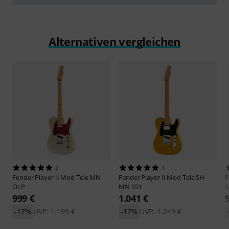
abspielen
Alternativen vergleichen
2
1
Fender
Player II Mod Tele MN
Fender
Player II Mod Tele SH
F
OLP
MN SSY
S
999 €
1.041 €
-17%
UVP: 1.199 €
-17%
UVP: 1.249 €