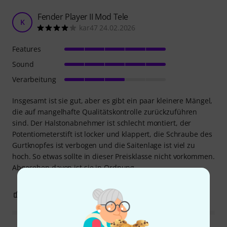
Fender Player II Mod Tele
K
kar47 24.02.2026
Features
Sound
Verarbeitung
Insgesamt ist sie gut, aber es gibt ein paar kleinere Mängel,
die auf mangelhafte Qualitätskontrolle zurückzuführen
sind. Der Halstonabnehmer ist schlecht montiert, der
Potentiometerstift ist locker und klappert, die Schraube des
Gurtknopfes ist verbogen und die Saitenlage ist viel zu
hoch. So etwas sollte in dieser Preisklasse nicht vorkommen.
Abgesehen davon ist sie in Ordnung.
1
0
BEWERTUNG MELDEN