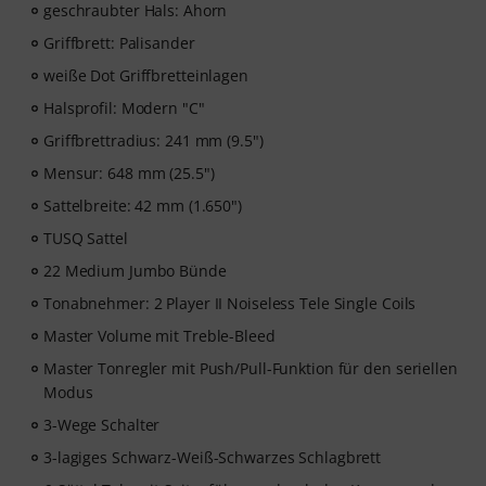
Music2Me, dein Online-Lernportal für Musik mit einem
geschraubter Hals: Ahorn
pädagogischen Konzept von studierten Musiklehrern.
Griffbrett: Palisander
Ausgezeichnet mit dem deutschen Bildungs-Award
2025/2026 in der Kategorie “E-Learning
weiße Dot Griffbretteinlagen
Instrumentalunterricht”! Mit über 400 Gitarren
Halsprofil: Modern "C"
Videolektionen für Anfänger und Fortgeschrittene – von
Griffbrettradius: 241 mm (9.5")
Pop, Rock und Blues bis Metal und mehr. Mit
persönlichem Support per Chat, Noten zum
Mensur: 648 mm (25.5")
Ausdrucken sowie intelligentem Videoplayer mit
Sattelbreite: 42 mm (1.650")
Übungsfunktion, Zeitlupe und weitere Features.
TUSQ Sattel
22 Medium Jumbo Bünde
Tonabnehmer: 2 Player II Noiseless Tele Single Coils
Master Volume mit Treble-Bleed
Master Tonregler mit Push/Pull-Funktion für den seriellen
Modus
3-Wege Schalter
3-lagiges Schwarz-Weiß-Schwarzes Schlagbrett