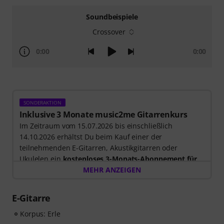
Soundbeispiele
Crossover
0:00
0:00
SONDERAKTION
Inklusive 3 Monate music2me Gitarrenkurs
Im Zeitraum vom 15.07.2026 bis einschließlich
14.10.2026 erhältst Du beim Kauf einer der
teilnehmenden E-Gitarren, Akustikgitarren oder
Ukulelen ein
kostenloses 3-Monats-Abonnement für
einen Onlinekurs von music2me im Wert von EUR
MEHR ANZEIGEN
57,00
. Nach dem Versand deiner Bestellung bekommst
du den Freischaltcode automatisch per E-Mail
E-Gitarre
zugesendet. Das music2me Abo endet nach Ablauf
automatisch.
Korpus: Erle