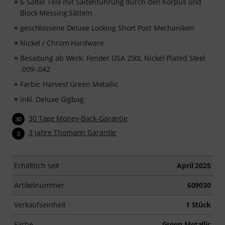
6-Sättel Tele mit Saitenführung durch den Korpus und
Block Messing Sätteln
geschlossene Deluxe Locking Short Post Mechaniken
Nickel / Chrom Hardware
Besaitung ab Werk: Fender USA 250L Nickel Plated Steel
.009-.042
Farbe: Harvest Green Metallic
inkl. Deluxe Gigbag
30 Tage Money-Back-Garantie
30
3 Jahre Thomann Garantie
3
Erhältlich seit
April 2025
Artikelnummer
609030
Verkaufseinheit
1 Stück
Farbe
Green Metallic