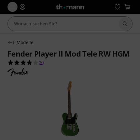
Suche 
T-Modelle
Fender Player II Mod Tele RW HGM
4.0 von 5 Sternen aus 5 Kundenbewertungen
(
5
)