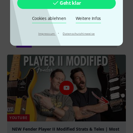
Geht klar
Cookies ablehnen
Weitere Infos
Schon gewusst?
·
Impressum
Datenschutzhinweise
Alle
Videos
Ratgeber
Testberichte
YOUTUBE
NEW Fender Player II Modified Strats & Teles | Most