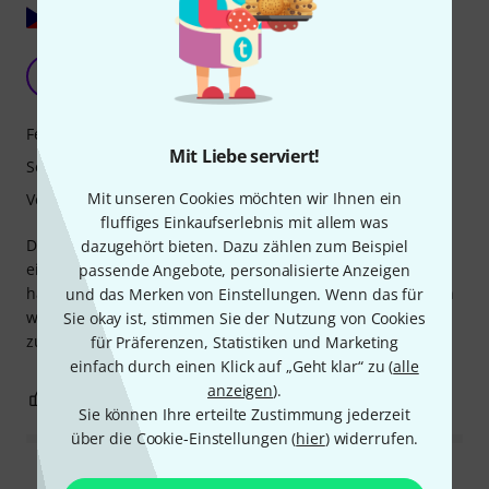
Original zeigen
Gute Wahl
PV
Pepek Vyskoc 27.12.2025
Features
Mit Liebe serviert!
Sound
Mit unseren Cookies möchten wir Ihnen ein
Verarbeitung
fluffiges Einkaufserlebnis mit allem was
Die Gitarre kam in absolut perfektem Zustand und perfekt
dazugehört bieten. Dazu zählen zum Beispiel
eingestellt an. Ich war mir bei der Farbwahl unsicher und
passende Angebote, personalisierte Anzeigen
habe mich schließlich für Erntegrün entschieden. Es ist ein
und das Merken von Einstellungen. Wenn das für
wunderschönes, sattes Metallic-Grün. Ich bin rundum
Sie okay ist, stimmen Sie der Nutzung von Cookies
zufrieden.
für Präferenzen, Statistiken und Marketing
einfach durch einen Klick auf „Geht klar“ zu (
alle
anzeigen
).
0
0
BEWERTUNG MELDEN
Sie können Ihre erteilte Zustimmung jederzeit
über die Cookie-Einstellungen (
hier
) widerrufen.
Alle Bewertungen lesen