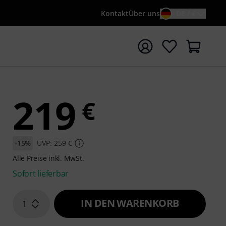
Kontakt
Über uns
DE / €
e mit Suchwort {searchTerm} starten
219
€
-15%
UVP: 259 €
Alle Preise inkl. MwSt.
Sofort lieferbar
IN DEN WARENKORB
1