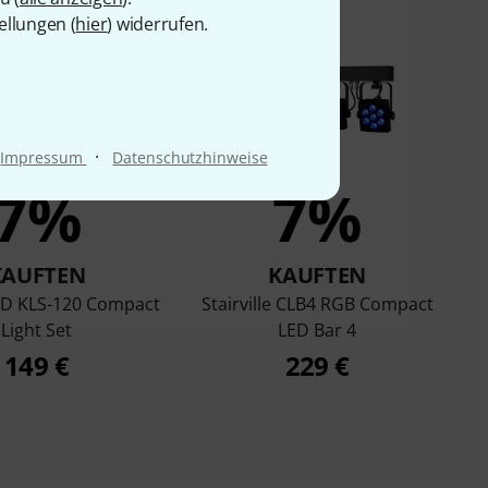
ellungen (
hier
) widerrufen.
·
Impressum
Datenschutzhinweise
7%
7%
KAUFTEN
KAUFTEN
LED KLS-120 Compact
Stairville CLB4 RGB Compact
Light Set
LED Bar 4
149 €
229 €