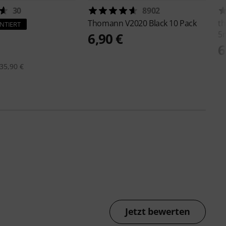
30
8902
Thomann
V2020 Black 10 Pack
th
NTIERT
5
6,90 €
6
35,90 €
Jetzt bewerten