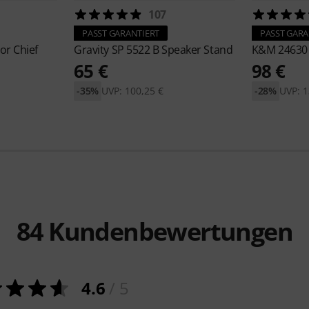
107
PASST GARANTIERT
PASST GARA
or Chief
Gravity
SP 5522 B Speaker Stand
K&M
24630
65 €
98 €
-35%
UVP: 100,25 €
-28%
UVP: 1
84
Kundenbewertungen
4.6
/ 5