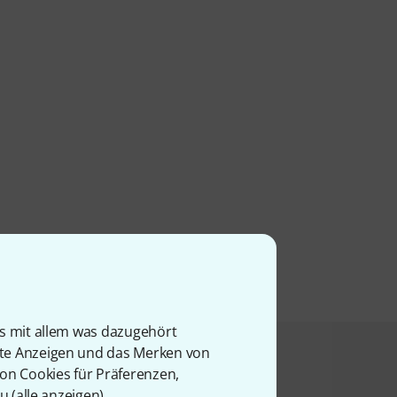
is mit allem was dazugehört
rte Anzeigen und das Merken von
t angesehen haben
von Cookies für Präferenzen,
u (
alle anzeigen
).