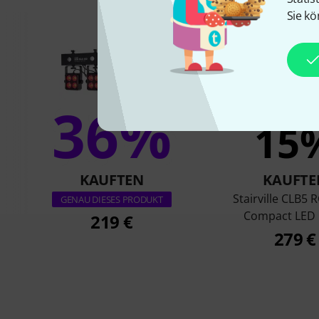
Sie kö
36%
15
KAUFTEN
KAUFTE
Stairville CLB5
GENAU DIESES PRODUKT
Compact LED 
219 €
279 €