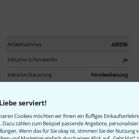
Artikelnummer
420056
inklusive Scheinwerfer
Ja
inklusive Steuerung
Fernbedienung
inklusive Case/Tasche
Ja
Liebe serviert!
seren Cookies möchten wir Ihnen ein fluffiges Einkaufserlebn
n. Dazu zählen zum Beispiel passende Angebote, personalisie
en, die sich dieses Produk
llungen. Wenn das für Sie okay ist, stimmen Sie der Nutzung 
tiken und Marketing einfach durch einen Klick auf „Geht klar“ z