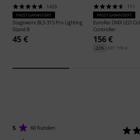
1428
111
PASST GARANTIERT
PASST GARANTIERT
Stageworx
BLS-315 Pro Lighting
Eurolite
DMX LED Col
Stand B
Controller
45 €
156 €
-22%
UVP: 199 €
5
60 Kunden