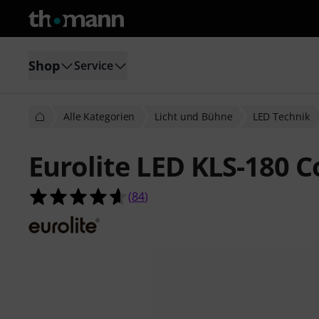
Shop
Service
Alle Kategorien
Licht und Bühne
LED Technik
Eurolite LED KLS-180 C
4.6 von 5 Sternen aus 84 Kundenb
(
84
)