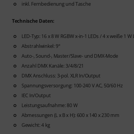
inkl. Fernbedienung und Tasche
Technische Daten:
LED-Typ: 16 x 8 W RGBW x-in-1 LEDs / 4 x weiße 1 W
Abstrahlwinkel: 9°
Auto-, Sound-, Master/Slave- und DMX-Mode
Anzahl DMX Kanäle: 3/4/8/21
DMX Anschluss: 3-pol. XLR In/Output
Spannungsversorgung: 100-240 V AC, 50/60 Hz
IEC In/Output
Leistungsaufnahme: 80 W
Abmessungen (L x B x H): 600 x 140 x 230 mm
Gewicht: 4 kg