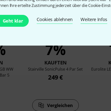
nnen Ihre erteilte Zustimmung jederzeit über die Cookie-Einst
Cookies ablehnen
Weitere Infos
Geht klar
%
7%
N
KAUFTEN
 RGB WW
Stairville SonicPulse 4 Par Set
Eurolite 
Bar 5
249 €
Vergleichen