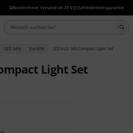
kostenfreier Versand ab 29 €
Zufriedenheitsgarantie
Such
LED Sets
Eurolite
LED KLS-180 Compact Light Set
ompact Light Set
ewertungen