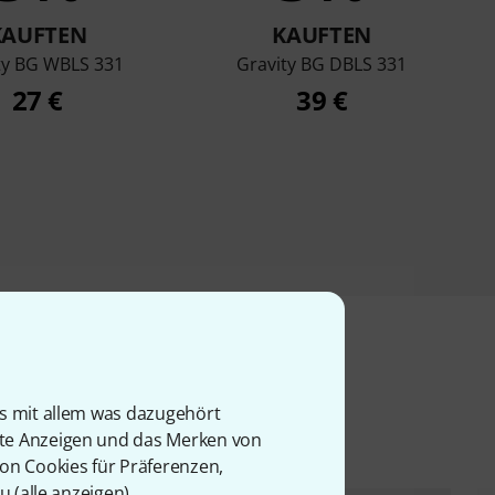
KAUFTEN
KAUFTEN
ty BG WBLS 331
Gravity BG DBLS 331
27 €
39 €
l
is mit allem was dazugehört
rte Anzeigen und das Merken von
von Cookies für Präferenzen,
u (
alle anzeigen
).