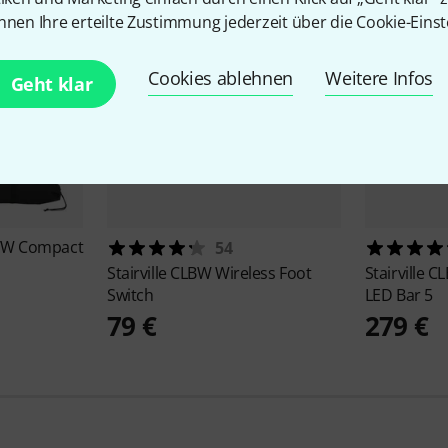
nnen Ihre erteilte Zustimmung jederzeit über die Cookie-Einst
Cookies ablehnen
Weitere Infos
Geht klar
WW Compact
54
Stairville
CLBW Wireless Foot
Stairville
CL
Switch
LED Bar 5
79 €
279 €