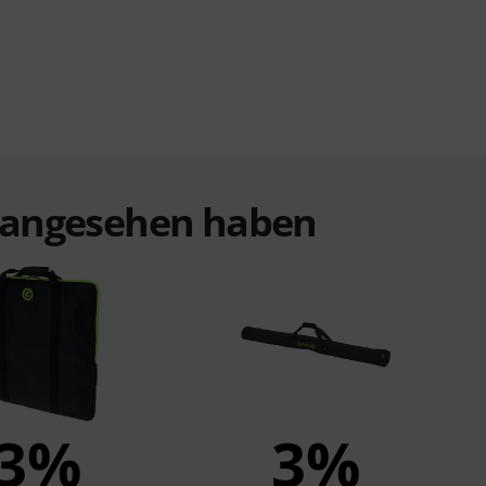
t angesehen haben
3%
3%