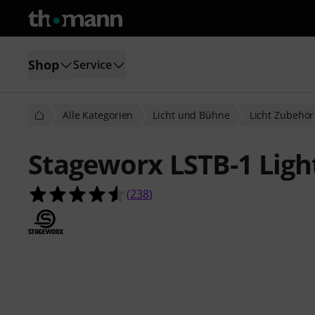
Shop
Service
Alle Kategorien
Licht und Bühne
Licht Zubehör
Stageworx LSTB-1 Ligh
4.5 von 5 Sternen aus 238 Kunden
(
238
)