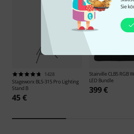
Sie kö
Stairville
CLB5 RGB 
1428
LED Bundle
Stageworx
BLS-315 Pro Lighting
399 €
Stand B
45 €