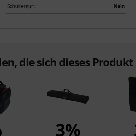
Schultergurt
Nein
en, die sich dieses Produk
%
3%