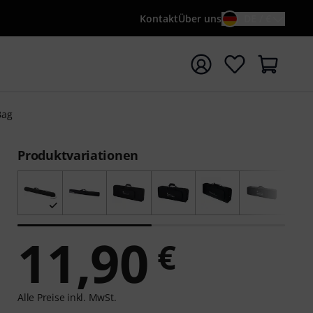
Kontakt
Über uns
DE / €
e mit Suchwort {searchTerm} starten
Bag
Produktvariationen
11,90
€
Alle Preise inkl. MwSt.