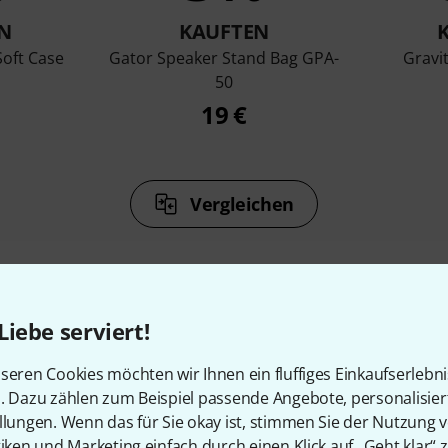
N
KAUFTEN
Soft Case
Gator Speaker Stand Bag GPA-
Gravi
50
19 €
Vergleichen
Liebe serviert!
Zubehör & passende Artike
seren Cookies möchten wir Ihnen ein fluffiges Einkaufserlebn
n. Dazu zählen zum Beispiel passende Angebote, personalisie
llungen. Wenn das für Sie okay ist, stimmen Sie der Nutzung 
tiken und Marketing einfach durch einen Klick auf „Geht klar“ z