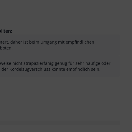
llten:
lstert, daher ist beim Umgang mit empfindlichen
boten.
rweise nicht strapazierfähig genug für sehr häufige oder
der Kordelzugverschluss könnte empfindlich sein.
sung als hilfreich
menfassung als nicht hilfreich