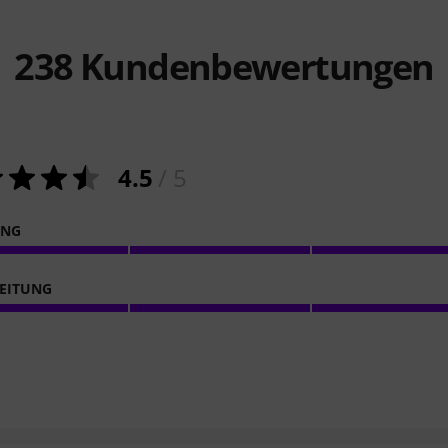
238
Kundenbewertungen
4.5
/ 5
ING
EITUNG