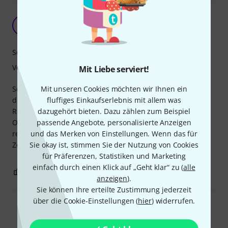
Leider Geil
MB
Mic Bard 04.07.2025
Sound
Verarbeitung
Mit Liebe serviert!
Mit unseren Cookies möchten wir Ihnen ein
Sehr gute Ergänzung und wie auch immer sie es machen,
fluffiges Einkaufserlebnis mit allem was
die Saiten halten doppelt so lange wie, zum Beispiel, die
dazugehört bieten. Dazu zählen zum Beispiel
Regal Slinkys.Sind sind robuster und halten das
passende Angebote, personalisierte Anzeigen
Obertonverhalten länger auf hohem Niveau. Somit
und das Merken von Einstellungen. Wenn das für
rechtfertigt sich der Preis. Wenn jetzt keine weiteren US
Sie okay ist, stimmen Sie der Nutzung von Cookies
Zölle kommen...
für Präferenzen, Statistiken und Marketing
einfach durch einen Klick auf „Geht klar“ zu (
alle
0
0
BEWERTUNG MELDEN
anzeigen
).
Sie können Ihre erteilte Zustimmung jederzeit
über die Cookie-Einstellungen (
hier
) widerrufen.
Alle Bewertungen lesen