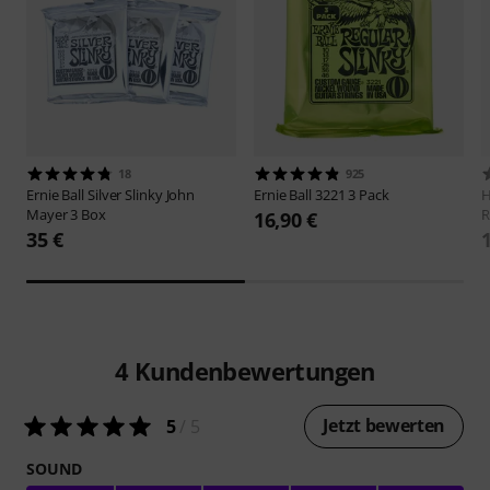
18
925
Ernie Ball
Silver Slinky John
Ernie Ball
3221 3 Pack
H
Mayer 3 Box
R
16,90 €
35 €
4
Kundenbewertungen
Jetzt bewerten
5
/ 5
SOUND