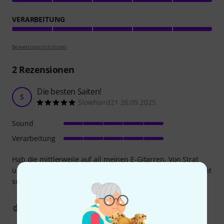
VERARBEITUNG
Bewertungsrichtlinien
2
Rezensionen
Die besten Saiten!
S
Slowhand21 26.09.2025
Sound
Verarbeitung
Hab die mittlerweile auf all meinen E-Gitarren. Von Strat
über Les Paul bis hin zur 335. Nicht zu steif, aber auch nicht
so „labberig“ wie z.B. 9er. Finde sie perfekt für mein Spiel.
0
0
BEWERTUNG MELDEN