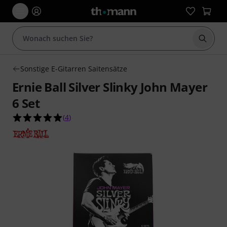
Suche 
Sonstige E-Gitarren Saitensätze
Ernie Ball Silver Slinky John Mayer
6 Set
5.0 von 5 Sternen aus 4 Kundenbewertungen
(
4
)