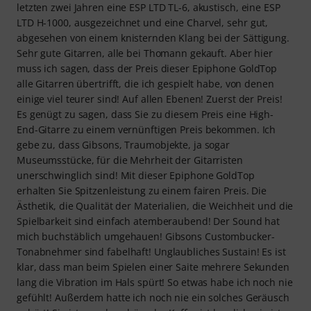
letzten zwei Jahren eine ESP LTD TL-6, akustisch, eine ESP
LTD H-1000, ausgezeichnet und eine Charvel, sehr gut,
abgesehen von einem knisternden Klang bei der Sättigung.
Sehr gute Gitarren, alle bei Thomann gekauft. Aber hier
muss ich sagen, dass der Preis dieser Epiphone GoldTop
alle Gitarren übertrifft, die ich gespielt habe, von denen
einige viel teurer sind! Auf allen Ebenen! Zuerst der Preis!
Es genügt zu sagen, dass Sie zu diesem Preis eine High-
End-Gitarre zu einem vernünftigen Preis bekommen. Ich
gebe zu, dass Gibsons, Traumobjekte, ja sogar
Museumsstücke, für die Mehrheit der Gitarristen
unerschwinglich sind! Mit dieser Epiphone GoldTop
erhalten Sie Spitzenleistung zu einem fairen Preis. Die
Ästhetik, die Qualität der Materialien, die Weichheit und die
Spielbarkeit sind einfach atemberaubend! Der Sound hat
mich buchstäblich umgehauen! Gibsons Custombucker-
Tonabnehmer sind fabelhaft! Unglaubliches Sustain! Es ist
klar, dass man beim Spielen einer Saite mehrere Sekunden
lang die Vibration im Hals spürt! So etwas habe ich noch nie
gefühlt! Außerdem hatte ich noch nie ein solches Geräusch