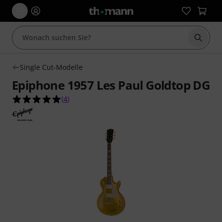
Suche 
Single Cut-Modelle
Epiphone 1957 Les Paul Goldtop DG
5.0 von 5 Sternen aus 4 Kundenbewertungen
(
4
)