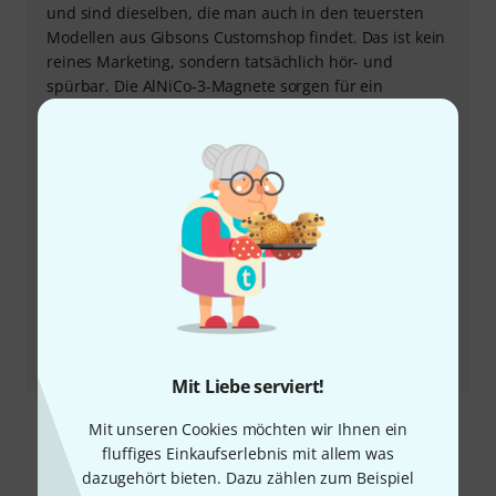
und sind dieselben, die man auch in den teuersten
Modellen aus Gibsons Customshop findet. Das ist kein
reines Marketing, sondern tatsächlich hör- und
spürbar. Die AlNiCo-3-Magnete sorgen für ein
ausgewogenes Verhältnis aus Wärme, Transparenz
und dem “gewissen Biss”. Kein Matschen und keine
überzogenen, aufdringlichen Mitten. In Kombination
mit der handverdrahteten Elektrik (CTS-Potis,
Switchcraft-Switch, Black Beauty Caps) entsteht so ein
Ton, der sich zwischen Klarheit und Vintage-
Kompression bewegt. Wer den berühmten "Burst-
Tone" liebt, wird hier garantiert fündig. Die
Kombination dieser Bauteile sorgt für einen offenen,
sensibel reagierenden Klang, der Nuancen im Spiel
differenziert wiedergibt.
Mit Liebe serviert!
Mit unseren Cookies möchten wir Ihnen ein
fluffiges Einkaufserlebnis mit allem was
dazugehört bieten. Dazu zählen zum Beispiel