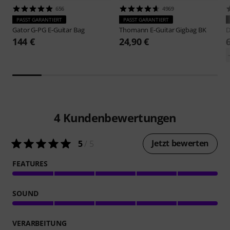
656
4969
PASST GARANTIERT
PASST GARANTIERT
Gator
G-PG E-Guitar Bag
Thomann
E-Guitar Gigbag BK
D
144 €
24,90 €
4
Kundenbewertungen
Jetzt bewerten
5
/ 5
FEATURES
SOUND
VERARBEITUNG