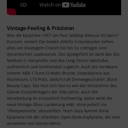
Vintage-Feeling & Präzision
Was die Epiphone 1957 Les Paul Goldtop Reissue DG kann?
Kurzum: rocken! Die beiden AlNiCo-3-Humbucker liefern
alles von bluesigem Crunch bis hin zu cremigen und
dynamischen Leadsounds. Das Spielgefühl ist dank des 50s-
Medium-C-Halsprofils und des Long-Tenon-Halsfußes
authentisch und komfortabel zugleich. Auch die Hardware
stimmt: ABR-1-Tune-O-Matic-Brücke, Stoptailpiece aus
Aluminium, CTS-Potis, Switchcraft-Dreiwegeschalter, Black
Beauty Caps: Das liest sich fast so wie das Verzeichnis des
Gibson-Ersatzteillagers der 50er-Jahre. Auch die
Verarbeitung ist erstaunlich hochwertig, dabei wirkt die
neue Vintage-Gloss-Lackierung edel, ohne jedoch ins
“Überpatinierte” abzudriften. Noch dazu kommt diese
Epiphone mit der stilechten Open-Book-Kopfplatte, die man
ansonsten von Gibson kennt.