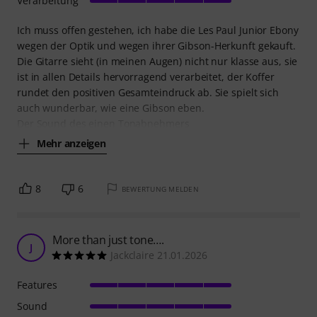
Verarbeitung
Ich muss offen gestehen, ich habe die Les Paul Junior Ebony
wegen der Optik und wegen ihrer Gibson-Herkunft gekauft.
Die Gitarre sieht (in meinen Augen) nicht nur klasse aus, sie
ist in allen Details hervorragend verarbeitet, der Koffer
rundet den positiven Gesamteindruck ab. Sie spielt sich
auch wunderbar, wie eine Gibson eben.
Der Sound des einen Tonabnehmers
Mehr anzeigen
8
6
BEWERTUNG MELDEN
More than just tone….
J
Jackclaire 21.01.2026
Features
Sound