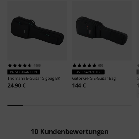
4966
656
PASST GARANTIERT
PASST GARANTIERT
Thomann
E-Guitar Gigbag BK
Gator
G-PG E-Guitar Bag
G
24,90 €
144 €
10
Kundenbewertungen