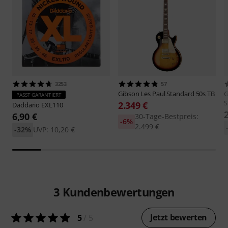
3253
57
Gibson
Les Paul Standard 50s TB
G
PASST GARANTIERT
S
2.349 €
Daddario
EXL110
6,90 €
30-Tage-Bestpreis:
-6%
2.499 €
-32%
UVP: 10,20 €
3
Kundenbewertungen
Jetzt bewerten
5
/ 5