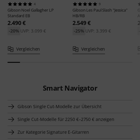
4
9
Gibson
Noel Gallagher LP
Gibson
Les Paul Slash "Jessica"
G
Standard EB
HB/RB
A
2.490 €
2.549 €
-20%
UVP: 3.099 €
-25%
UVP: 3.399 €
Vergleichen
Vergleichen
Smart Navigator
Gibson Single Cut-Modelle zur Übersicht
Single Cut-Modelle für 2250 €–2750 € anzeigen
Zur Kategorie Signature E-Gitarren