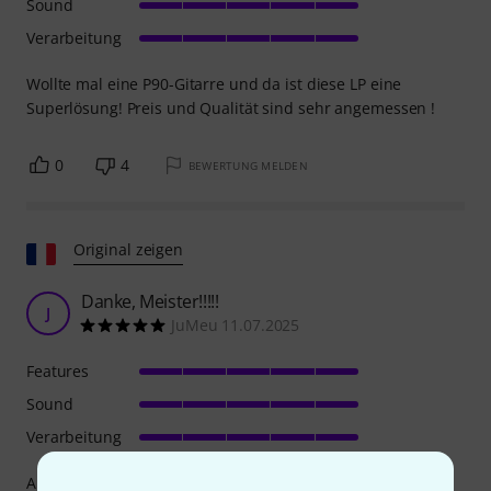
Sound
Verarbeitung
Wollte mal eine P90-Gitarre und da ist diese LP eine
Superlösung! Preis und Qualität sind sehr angemessen !
0
4
BEWERTUNG MELDEN
Original zeigen
Danke, Meister!!!!!
J
JuMeu 11.07.2025
Features
Sound
Verarbeitung
Als Gibson zwei neue Warren Haynes Signature-Gitarren