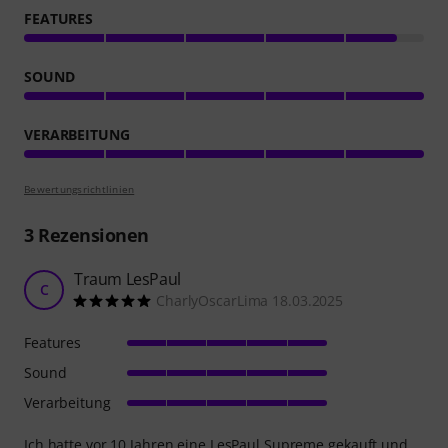
FEATURES
SOUND
VERARBEITUNG
Bewertungsrichtlinien
3
Rezensionen
Traum LesPaul
C
CharlyOscarLima 18.03.2025
Features
Sound
Verarbeitung
Ich hatte vor 10 Jahren eine LesPaul Supreme gekauft und