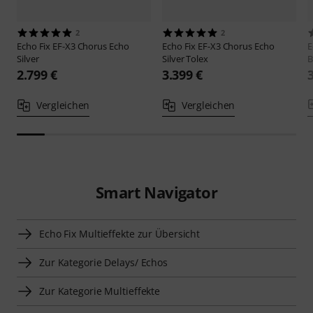
2
2
Echo Fix
EF-X3 Chorus Echo
Echo Fix
EF-X3 Chorus Echo
E
Silver
Silver Tolex
B
2.799 €
3.399 €
Vergleichen
Vergleichen
Smart Navigator
Echo Fix Multieffekte zur Übersicht
Zur Kategorie Delays/ Echos
Zur Kategorie Multieffekte