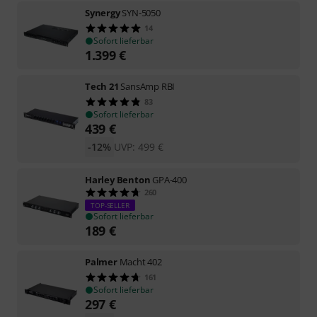
Synergy
SYN-5050
14
Sofort lieferbar
1.399
€
Tech 21
SansAmp RBI
83
Sofort lieferbar
439
€
-12%
UVP:
499
€
Harley Benton
GPA-400
260
TOP-SELLER
Sofort lieferbar
189
€
Palmer
Macht 402
161
Sofort lieferbar
297
€