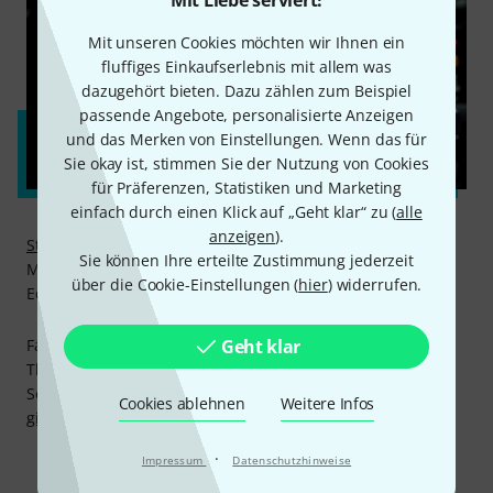
Mit unseren Cookies möchten wir Ihnen ein
fluffiges Einkaufserlebnis mit allem was
dazugehört bieten. Dazu zählen zum Beispiel
passende Angebote, personalisierte Anzeigen
und das Merken von Einstellungen. Wenn das für
Sie okay ist, stimmen Sie der Nutzung von Cookies
für Präferenzen, Statistiken und Marketing
einfach durch einen Klick auf „Geht klar“ zu (
alle
anzeigen
).
Stompenberg FX
auf der Thomann-Website gibt dir die
Sie können Ihre erteilte Zustimmung jederzeit
Möglichkeit, deinen Traum-Bodentreter mit dem eigenen
über die Cookie-Einstellungen (
hier
) widerrufen.
Equipment von zu Hause aus zu testen.
Geht klar
Falls du weitere Fragen haben solltest, steht dir die
Thomann Gitarren- und Bass-Abteilung gerne hilfreich zur
Seite, per Telefon 09546-9223-20, im Chat oder unter
Cookies ablehnen
Weitere Infos
gitarre@thomann.de
.
·
Impressum
Datenschutzhinweise