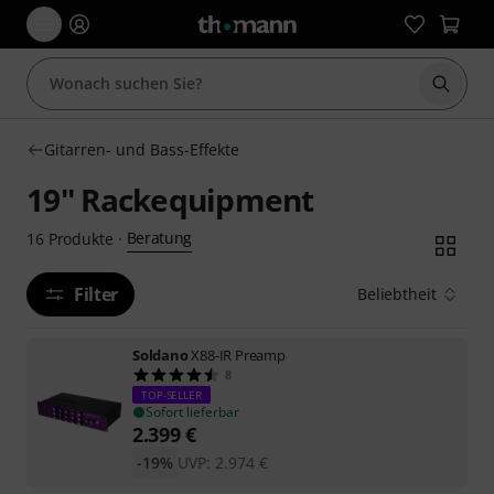
Suche 
Gitarren- und Bass-Effekte
19'' Rackequipment
Beratung
16
Produkte
·
Filter
Beliebtheit
Soldano
X88-IR Preamp
8
TOP-SELLER
Sofort lieferbar
2.399
€
-19%
UVP:
2.974
€