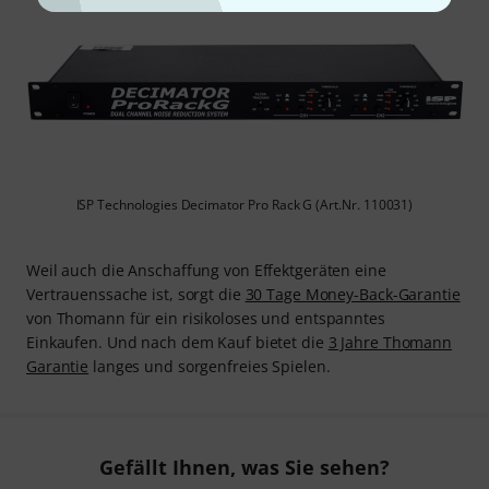
ISP Technologies Decimator Pro Rack G (Art.Nr. 110031)
Weil auch die Anschaffung von Effektgeräten eine
Vertrauenssache ist, sorgt die
30 Tage Money-Back-Garantie
von Thomann für ein risikoloses und entspanntes
Einkaufen. Und nach dem Kauf bietet die
3 Jahre Thomann
Garantie
langes und sorgenfreies Spielen.
Gefällt Ihnen, was Sie sehen?