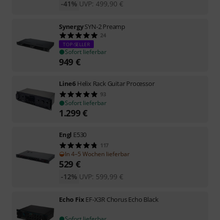
-41%
UVP:
499,90
€
Synergy
SYN-2 Preamp
24
TOP-SELLER
Sofort lieferbar
949
€
Line6
Helix Rack Guitar Processor
93
Sofort lieferbar
1.299
€
Engl
E530
117
In 4–5 Wochen lieferbar
529
€
-12%
UVP:
599,99
€
Echo Fix
EF-X3R Chorus Echo Black
Sofort lieferbar