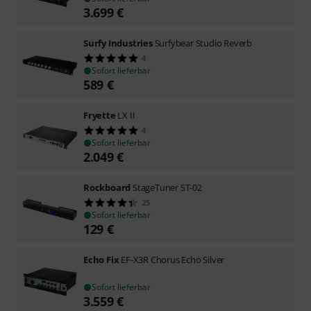
3.699
€
Surfy Industries
Surfybear Studio Reverb
4
Sofort lieferbar
589
€
Fryette
LX II
4
Sofort lieferbar
2.049
€
Rockboard
StageTuner ST-02
25
Sofort lieferbar
129
€
Echo Fix
EF-X3R Chorus Echo Silver
Sofort lieferbar
3.559
€