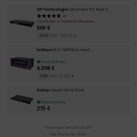
ISP Technologies
Decimator Pro Rack G
28
Lieferbar in mehreren Monaten
569
€
-25%
UVP:
760,41
€
Soldano
SLO-100R Rack Head
Sofort lieferbar
4.598
€
-14%
UVP:
5.355
€
Palmer
Macht 402 B-Stock
Sofort lieferbar
275
€
Kostenloser Versand ab 29 €
Alle Preise inkl. MwSt.