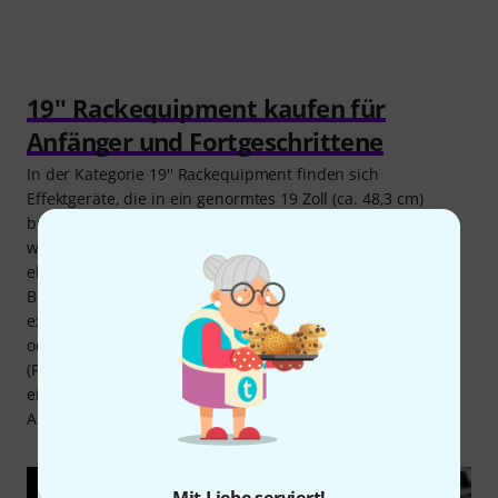
19'' Rackequipment kaufen für
Anfänger und Fortgeschrittene
In der Kategorie 19'' Rackequipment finden sich
Effektgeräte, die in ein genormtes 19 Zoll (ca. 48,3 cm)
breites Rack oder Gehäuse eingehängt und befestigt
werden können. Die Höheneinheit für solche Systeme ist
ebenfalls festgelegt und bemisst sich auf 1,75'' (ca 4,4 cm).
Beispiele für 19''-Effekte sind das Dunlop Rack CryBaby mit
externem Control Pedal (Dunlop DCR 2SR Rack Crybaby)
oder die analogen Lautsprechersimulationen von Palmer
(Palmer PDI-03L8 oder Palmer PDI-05). Bei Thomann gibt es
eine große Auswahl an 19'' Rackequipment in jeder
Ausführung und Preislage.
Mit Liebe serviert!