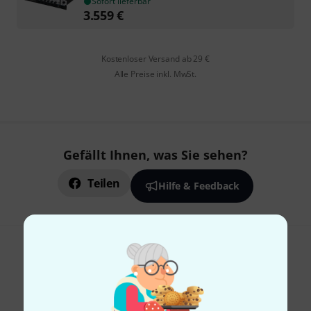
Sofort lieferbar
3.559
€
Kostenloser Versand ab 29 €
Alle Preise inkl. MwSt.
Gefällt Ihnen, was Sie sehen?
Teilen
Hilfe & Feedback