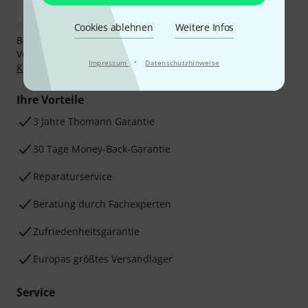
Cookies ablehnen
Weitere Infos
Bezahlen Sie vertraulich und sicher per Nachnahme,
Vorkasse, PayPal, Amazon Pay,
Klarna Sofort bezahlen
,
·
Impressum
Datenschutzhinweise
Klarna Ratenzahlung
oder Kreditkarte.
Ihre Vorteile
3 Jahre Thomann Garantie
30 Tage Money-Back-Garantie
Reparaturservice
Beratung durch Fachexperten
Zufriedenheitsgarantie
Europas größtes Versandlager
Service