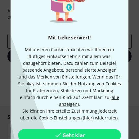
Thomann Newsletter
Abonniere den Thomann Newsletter und gewinne mit
etwas Glück einen von
50 Gutscheinen
über jeweils
50€
!
Inspirierende Beiträge
Deals
Thomann Insights
Mit Liebe serviert!
E-Mail-Adresse
*
Mit unseren Cookies möchten wir Ihnen ein
Jetzt anmelden
fluffiges Einkaufserlebnis mit allem was
dazugehört bieten. Dazu zählen zum Beispiel
passende Angebote, personalisierte Anzeigen
Mit Klick auf „Jetzt anmelden“ stimmen Sie dem Erhalt von E-Mail-
Werbung und einer Messung des E-Mail-Nutzungsverhaltens zu. Die
und das Merken von Einstellungen. Wenn das für
Abmeldung ist jederzeit möglich. Weitere Informationen finden Sie in
Sie okay ist, stimmen Sie der Nutzung von Cookies
unseren
Datenschutzhinweisen
.
für Präferenzen, Statistiken und Marketing
* Pflichtfeld
einfach durch einen Klick auf „Geht klar“ zu (
alle
anzeigen
).
Sie können Ihre erteilte Zustimmung jederzeit
Sicher einkaufen & bezahlen
über die Cookie-Einstellungen (
hier
) widerrufen.
Geht klar