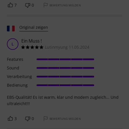
7
0
BEWERTUNG MELDEN
Original zeigen
Ein Muss !
L
Lutinmyung 11.05.2024
Features
Sound
Verarbeitung
Bedienung
EBS-Qualität! Es ist warm, klar und modern zugleich... Und
ultraleicht!!!
3
0
BEWERTUNG MELDEN