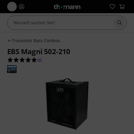
Suche 
Transistor Bass Combos
EBS Magni 502-210
5.0 von 5 Sternen aus 4 Kundenbewertungen
(
4
)