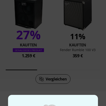
27%
11%
KAUFTEN
KAUFTEN
Fender Rumble 100 V3
GENAU DIESES PRODUKT
1.259 €
359 €
Vergleichen