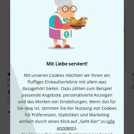
Zubehör & passende Artikel
Mit Liebe serviert!
1
18010
Mit unseren Cookies möchten wir Ihnen ein
Darkglass
Infinity 500 Combo
the sssnake
IPP1030
M
fluffiges Einkaufserlebnis mit allem was
210
3,50 €
dazugehört bieten. Dazu zählen zum Beispiel
1.299 €
passende Angebote, personalisierte Anzeigen
-11%
UVP: 1.459 €
und das Merken von Einstellungen. Wenn das für
Sie okay ist, stimmen Sie der Nutzung von Cookies
für Präferenzen, Statistiken und Marketing
einfach durch einen Klick auf „Geht klar“ zu (
alle
anzeigen
).