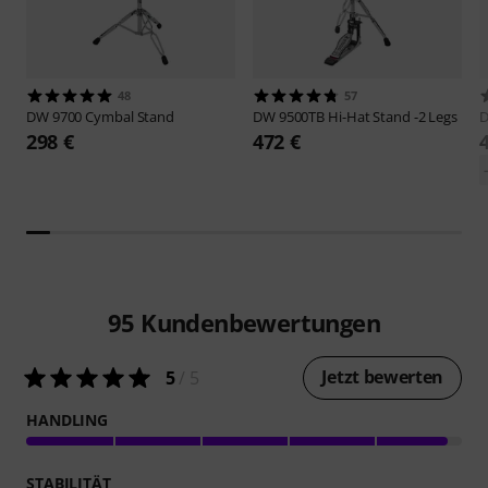
48
57
DW
9700 Cymbal Stand
DW
9500TB Hi-Hat Stand -2 Legs
298 €
472 €
95
Kundenbewertungen
Jetzt bewerten
5
/ 5
HANDLING
STABILITÄT