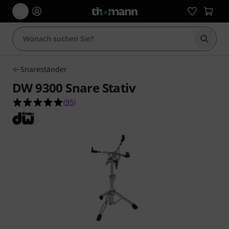
Suche 
Snareständer
DW 9300 Snare Stativ
5.0 von 5 Sternen aus 95 Kundenbewertungen
(
95
)