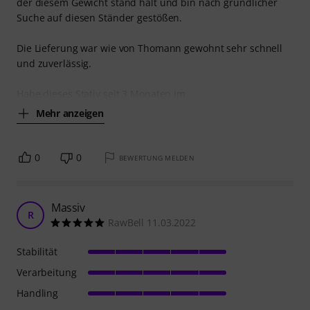
der diesem Gewicht stand hält und bin nach gründlicher
Suche auf diesen Ständer gestößen.
Die Lieferung war wie von Thomann gewohnt sehr schnell
und zuverlässig.
Habe dieses Stativ seit 3 Monaten im
Mehr anzeigen
0
0
BEWERTUNG MELDEN
Massiv
R
RawBell 11.03.2022
Stabilität
Verarbeitung
Handling