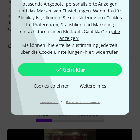
lieber vor mir (liegend) spiele als darauf sitzend (Rücken...).
passende Angebote, personalisierte Anzeigen
Ich habe mein erstes seit über 15 Jahren, und es tut immer
und das Merken von Einstellungen. Wenn das für
noch ohne Probleme seine Arbeit. Vor kurzem habe ich es
Sie okay ist, stimmen Sie der Nutzung von Cookies
dann hier gefunden und gleich nochmal gekauft, für einen
für Präferenzen, Statistiken und Marketing
zweiten Setup. Super Teil, uneingeschränkte Empfehlung!
einfach durch einen Klick auf „Geht klar“ zu (
alle
anzeigen
).
Sie können Ihre erteilte Zustimmung jederzeit
0
0
BEWERTUNG MELDEN
über die Cookie-Einstellungen (
hier
) widerrufen.
Geht klar
Alle Bewertungen lesen
Cookies ablehnen
Weitere Infos
Schon gewusst?
·
Impressum
Datenschutzhinweise
Alle
Videos
Ratgeber