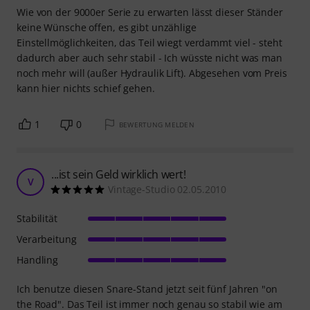
Wie von der 9000er Serie zu erwarten lässt dieser Ständer
keine Wünsche offen, es gibt unzählige
Einstellmöglichkeiten, das Teil wiegt verdammt viel - steht
dadurch aber auch sehr stabil - Ich wüsste nicht was man
noch mehr will (außer Hydraulik Lift). Abgesehen vom Preis
kann hier nichts schief gehen.
1
0
BEWERTUNG MELDEN
...ist sein Geld wirklich wert!
V
Vintage-Studio 02.05.2010
Stabilität
Verarbeitung
Handling
Ich benutze diesen Snare-Stand jetzt seit fünf Jahren "on
the Road". Das Teil ist immer noch genau so stabil wie am