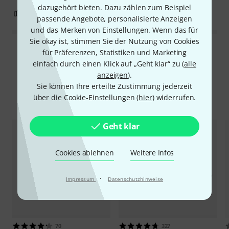
dazugehört bieten. Dazu zählen zum Beispiel
0
0
BEWERTUNG MELDEN
passende Angebote, personalisierte Anzeigen
und das Merken von Einstellungen. Wenn das für
Sie okay ist, stimmen Sie der Nutzung von Cookies
Alle Bewertungen lesen
für Präferenzen, Statistiken und Marketing
einfach durch einen Klick auf „Geht klar“ zu (
alle
anzeigen
).
Sie können Ihre erteilte Zustimmung jederzeit
Alternativen vergleichen
über die Cookie-Einstellungen (
hier
) widerrufen.
Geht klar
Cookies ablehnen
Weitere Infos
·
Impressum
Datenschutzhinweise
70
327