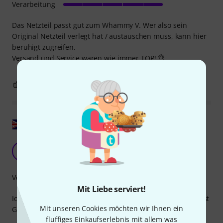
Verarbeitung
Das Netzteil passt gut zum Whammy V. Wer also sein
Original Netzteil verlegt hat / austauschen muss, kann hier
beruhigt zugreifen.
Versand und Service waren wie immer TOP! 👌
0
0
BEWERTUNG MELDEN
Original zeigen
Funktioniert NICHT mit Digitech Talker
E
ErikHe 26.07.2024
Verarbeitung
Mit Liebe serviert!
Ich hätte die technischen Daten besser lesen sollen, dies ist
Mit unseren Cookies möchten wir Ihnen ein
Gleichstrom, Talker benötigt einen Wechselstromadapter.
fluffiges Einkaufserlebnis mit allem was