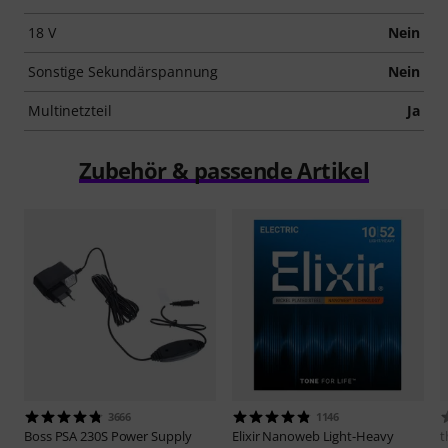
18 V
Nein
Sonstige Sekundärspannung
Nein
Multinetzteil
Ja
Zubehör & passende Artikel
3666
1146
Boss
PSA 230S Power Supply
Elixir
Nanoweb Light-Heavy
t