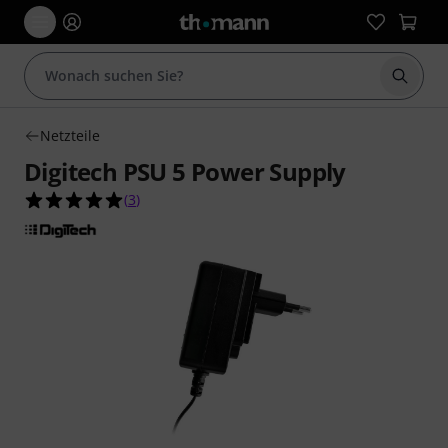
Suche 
Netzteile
Digitech PSU 5 Power Supply
5.0 von 5 Sternen aus 3 Kundenbewertungen
(
3
)