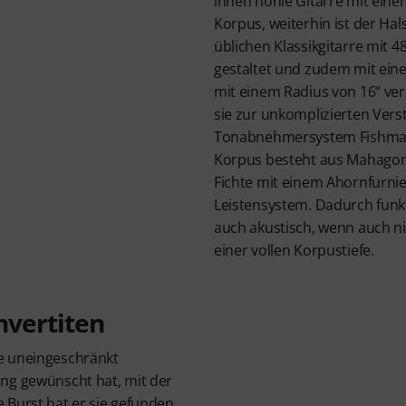
innen hohle Gitarre mit ei
Korpus, weiterhin ist der Hal
üblichen Klassikgitarre mit 
gestaltet und zudem mit ein
mit einem Radius von 16“ vers
sie zur unkomplizierten Ver
Tonabnehmersystem Fishman 
Korpus besteht aus Mahagoni
Fichte mit einem Ahornfurnie
Leistensystem. Dadurch funk
auch akustisch, wenn auch ni
einer vollen Korpustiefe.
nvertiten
e uneingeschränkt
ng gewünscht hat, mit der
 Burst hat er sie gefunden.