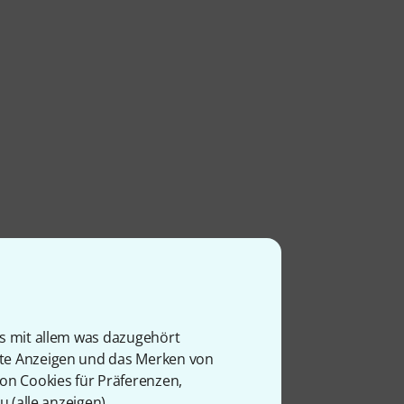
tage
is mit allem was dazugehört
rte Anzeigen und das Merken von
von Cookies für Präferenzen,
u (
alle anzeigen
).