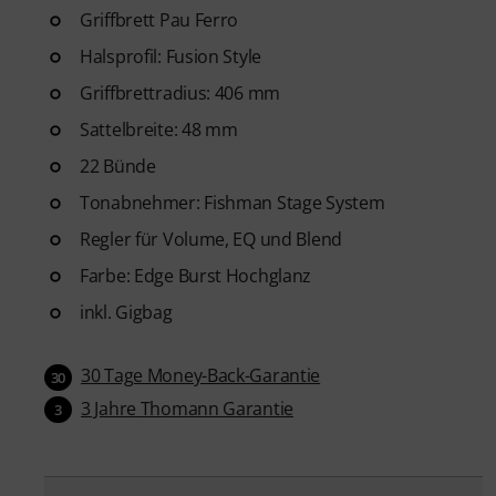
Griffbrett Pau Ferro
Halsprofil: Fusion Style
Griffbrettradius: 406 mm
Sattelbreite: 48 mm
22 Bünde
Tonabnehmer: Fishman Stage System
Regler für Volume, EQ und Blend
Farbe: Edge Burst Hochglanz
inkl. Gigbag
30 Tage Money-Back-Garantie
30
3 Jahre Thomann Garantie
3