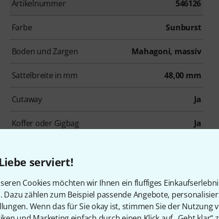
Artikelnummer
546126
Farbe
Sunburst
Boden und Zargen
Mahagoni, massiv
Sattelbreite in mm
48,00 mm
Cutaway
Ja
Koffer oder Gigbag
Ja
Liebe serviert!
on goes S
seren Cookies möchten wir Ihnen ein fluffiges Einkaufserlebn
n. Dazu zählen zum Beispiel passende Angebote, personalisie
llungen. Wenn das für Sie okay ist, stimmen Sie der Nutzung 
tiken und Marketing einfach durch einen Klick auf „Geht klar“ z