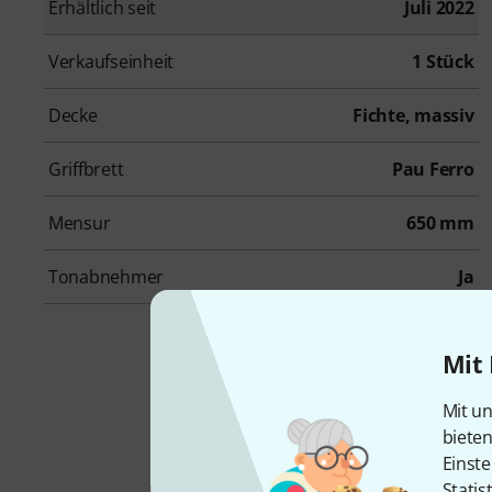
Erhältlich seit
Juli 2022
Verkaufseinheit
1 Stück
Decke
Fichte, massiv
Griffbrett
Pau Ferro
Mensur
650 mm
Tonabnehmer
Ja
Mit 
Nyl
Mit un
biete
Einste
Statis