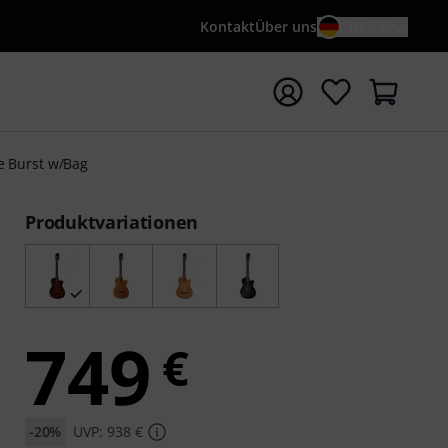
Kontakt
Über uns
DE / €
e mit Suchwort {searchTerm} starten
e Burst w/Bag
Produktvariationen
749
€
-20%
UVP: 938 €