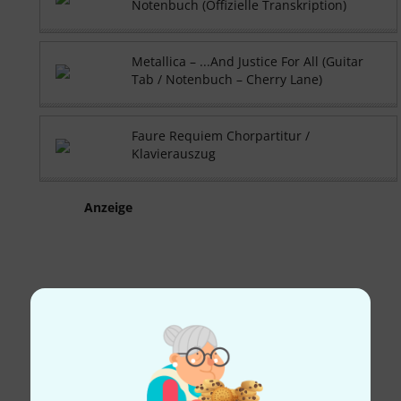
Notenbuch (Offizielle Transkription)
Metallica – ...And Justice For All (Guitar
Tab / Notenbuch – Cherry Lane)
Faure Requiem Chorpartitur /
Klavierauszug
Anzeige