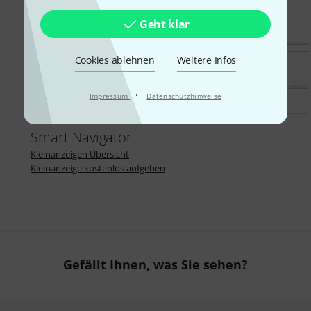
RockOldie Coverband Kurz vor Rente
Geht klar
"KvR" aus Düsseldorf
Cookies ablehnen
Weitere Infos
Main-Piraten, die Band für jeden Event!
·
Impressum
Datenschutzhinweise
Smart Navigator
Kleinanzeigen Übersicht
Kleinanzeige kostenlos aufgeben
Gefällt Ihnen, was Sie sehen?