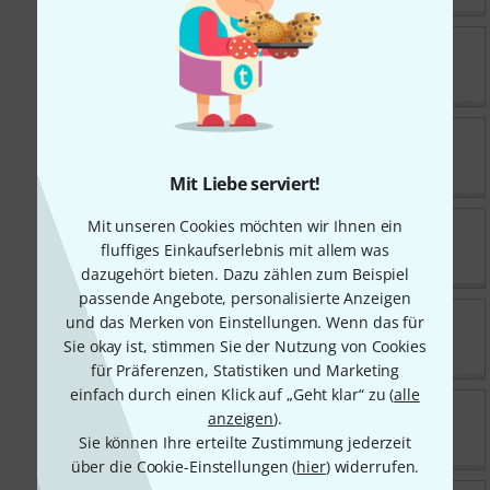
Klarinette Vintage Klarinette Lot 71 B
Klarinette Johann Kern !
Vintage Klarinette Lot 120 F.G. UEBEL
1878 Jahr Friedrich Gustav Uebel
Mit Liebe serviert!
Mit unseren Cookies möchten wir Ihnen ein
KvR-Band - Rock-Oldie-Cover aus
fluffiges Einkaufserlebnis mit allem was
Düsseldorf
dazugehört bieten. Dazu zählen zum Beispiel
passende Angebote, personalisierte Anzeigen
und das Merken von Einstellungen. Wenn das für
Pik-As Der Alleinunterhalter aus
Mannheim
Sie okay ist, stimmen Sie der Nutzung von Cookies
für Präferenzen, Statistiken und Marketing
einfach durch einen Klick auf „Geht klar“ zu (
alle
Die Partyband Hochzeitsband
anzeigen
).
Skyline2000
Sie können Ihre erteilte Zustimmung jederzeit
über die Cookie-Einstellungen (
hier
) widerrufen.