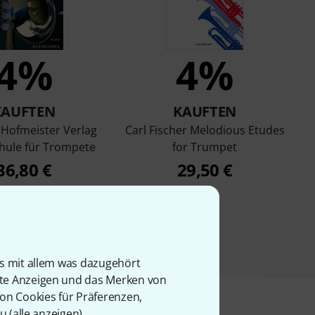
4%
4%
KAUFTEN
KAUFTEN
 Hofmeister Verlag
Carl Fischer Melodious Etudes
hule für Trompete
for Trumpet
36,80 €
29,50 €
is mit allem was dazugehört
rte Anzeigen und das Merken von
von Cookies für Präferenzen,
u (
alle anzeigen
).