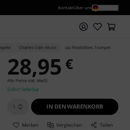
Kontakt
Über uns
DE / €
e mit Suchwort {searchTerm} starten
ompete
Charles Colin Music
Lip Flexibilities Trumpet
28,95
€
Alle Preise inkl. MwSt.
Sofort lieferbar
IN DEN WARENKORB
1
Merken
Vergleichen
Teilen