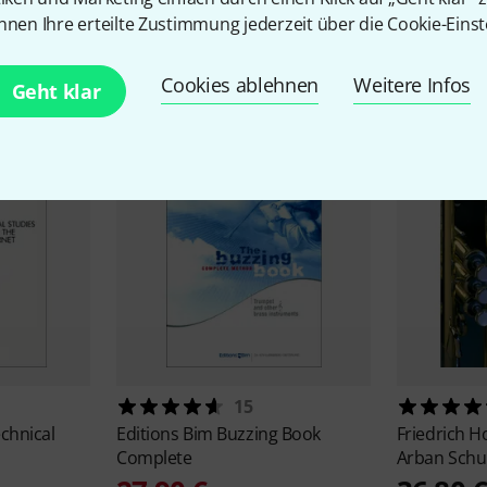
nnen Ihre erteilte Zustimmung jederzeit über die Cookie-Einst
Zubehör & passende Artike
Cookies ablehnen
Weitere Infos
Geht klar
15
echnical
Editions Bim
Buzzing Book
Friedrich H
Complete
Arban Schu