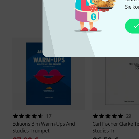
Sie kö
17
29
Editions Bim
Warm-Ups And
Carl Fischer
Clarke T
Studies Trumpet
Studies Tr