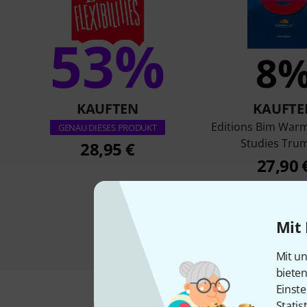
53%
8
KAUFTEN
KAUFTE
Editions Bim War
GENAU DIESES PRODUKT
Studies Tru
28,95 €
27,90 
Mit 
Mit un
biete
Einste
Statis