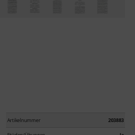
Artikelnummer
203883
Etüden/Übungen
Ja