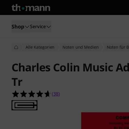
Shop
Service
Alle Kategorien
Noten und Medien
Noten für 
Charles Colin Music Ad
Tr
4.7 von 5 Sternen aus 38 Kundenb
(
38
)