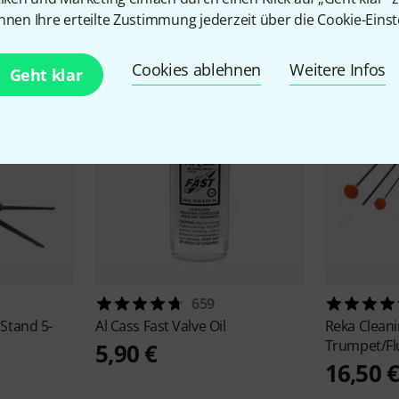
Zubehör & passende Artike
nnen Ihre erteilte Zustimmung jederzeit über die Cookie-Einst
Cookies ablehnen
Weitere Infos
Geht klar
659
Stand 5-
Al Cass
Fast Valve Oil
Reka
Cleani
Trumpet/Fl
5,90 €
16,50 