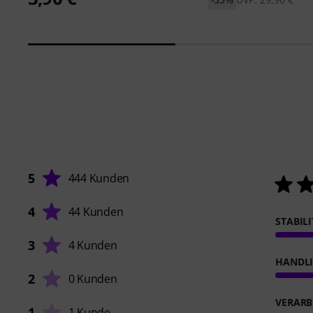
5
444 Kunden
4
44 Kunden
STABIL
3
4 Kunden
HANDL
2
0 Kunden
VERARB
1
1 Kunde