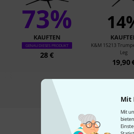
73%
14
KAUFTEN
KAUFTE
K&M 15213 Trumpe
GENAU DIESES PRODUKT
Leg
28 €
19,90 
Mit 
Mit un
biete
Einste
Statis