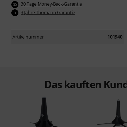
30 Tage Money-Back-Garantie
30
3 Jahre Thomann Garantie
3
Artikelnummer
101940
Das kauften Kund