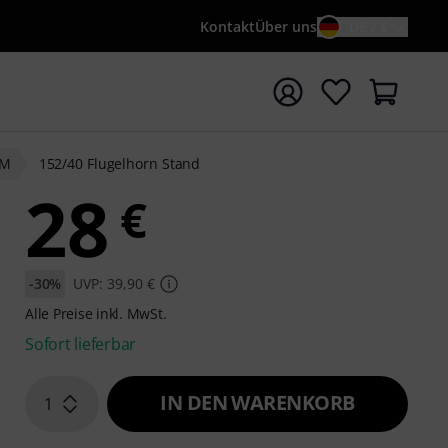
Kontakt
Über uns
DE / €
e mit Suchwort {searchTerm} starten
&M
152/40 Flugelhorn Stand
28
€
-30%
UVP: 39,90 €
Alle Preise inkl. MwSt.
Sofort lieferbar
IN DEN WARENKORB
1