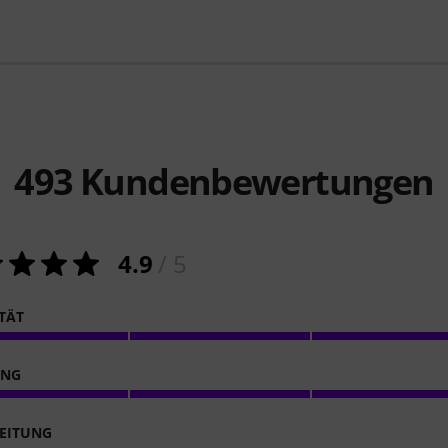
493
Kundenbewertungen
4.9
/ 5
ITÄT
ING
EITUNG