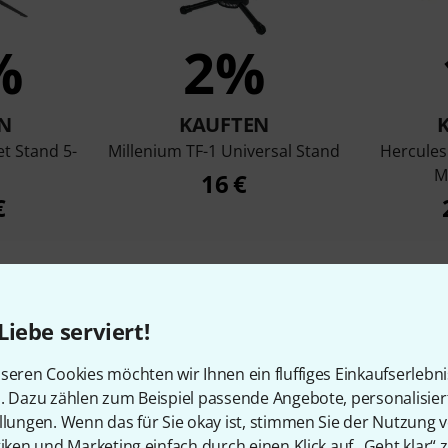
%
2%
N
KAUFTEN
t Stand 5-
Millenium TF-1 Universal Stand
Hercules
M
16 €
€
Vergleichen
Liebe serviert!
seren Cookies möchten wir Ihnen ein fluffiges Einkaufserlebn
n. Dazu zählen zum Beispiel passende Angebote, personalisie
llungen. Wenn das für Sie okay ist, stimmen Sie der Nutzung 
tiken und Marketing einfach durch einen Klick auf „Geht klar“ z