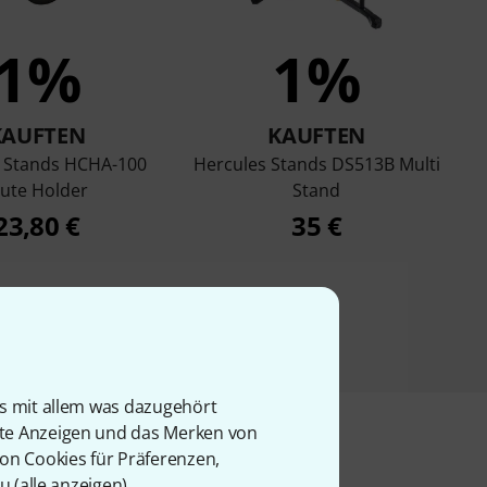
1%
1%
KAUFTEN
KAUFTEN
 Stands HCHA-100
Hercules Stands DS513B Multi
ute Holder
Stand
23,80 €
35 €
is mit allem was dazugehört
rte Anzeigen und das Merken von
von Cookies für Präferenzen,
u (
alle anzeigen
).