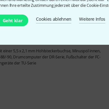
nnen Ihre erteilte Zustimmung jederzeit über die Cookie-Einst
nötig
Cookies ablehnen
Weitere Infos
Geht klar
ilisiertes Schaltnetzteil
t einer 5,5 x 2,1 mm Hohlsteckerbuchse, Minuspol innen,
-88/-90, Drumcomputer der DR-Serie, Fußschalter der FC-
mmgeräte der TU-Serie