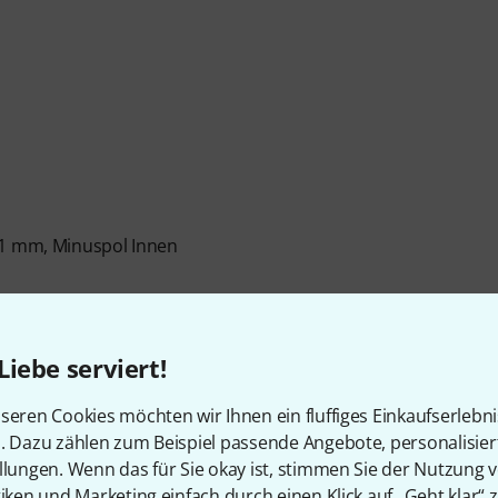
,1 mm, Minuspol Innen
Liebe serviert!
lterfunktion oder Tasterfunktion)
seren Cookies möchten wir Ihnen ein fluffiges Einkaufserlebn
n. Dazu zählen zum Beispiel passende Angebote, personalisie
llungen. Wenn das für Sie okay ist, stimmen Sie der Nutzung 
tiken und Marketing einfach durch einen Klick auf „Geht klar“ z