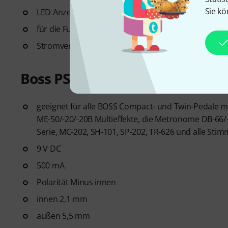
Sie kö
LED Anzeige bei Schalterfunktion
für die Fußtaster-Funktion keine Stromversorgung 
Stromversorgung über 9 V-Adapter möglich
Boss PSA 230S Power Supply Stab
geeignet für alle BOSS Compact- und Twin-Pedale mi
ME-50/-20/-20B Multieffekte, die Metronome DB-66/
Serie, MC-202, SH-101, SP-202, TR-626 und alle Sti
9 V DC
500 mA
Polarität Minus innen
innen 2,1 mm
außen 5,5 mm