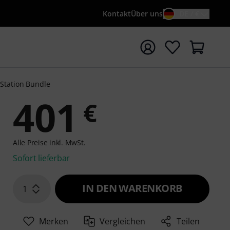
Kontakt
Über uns
DE / €
e mit Suchwort {searchTerm} starten
Station Bundle
401
€
Alle Preise inkl. MwSt.
Sofort lieferbar
IN DEN WARENKORB
1
Merken
Vergleichen
Teilen