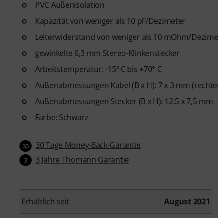
PVC Außenisolation
Kapazität von weniger als 10 pF/Dezimeter
Leiterwiderstand von weniger als 10 mOhm/Dezime
gewinkelte 6,3 mm Stereo-Klinkenstecker
Arbeitstemperatur: -15º C bis +70° C
Außenabmessungen Kabel (B x H): 7 x 3 mm (rechtec
Außenabmessungen Stecker (B x H): 12,5 x 7,5 mm
Farbe: Schwarz
30 Tage Money-Back-Garantie
30
3 Jahre Thomann Garantie
3
Erhältlich seit
August 2021