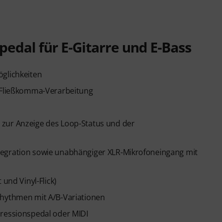
pedal für E-Gitarre und E-Bass
öglichkeiten
t-Fließkomma-Verarbeitung
 zur Anzeige des Loop-Status und der
tegration sowie unabhängiger XLR-Mikrofoneingang mit
 und Vinyl-Flick)
Rhythmen mit A/B-Variationen
pressionspedal oder MIDI