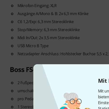
Mikrofon Eingang: XLR
Ausgänge A/Mono & B: 2x 6,3 mm Klinke
Ctl 1,2/Exp: 6,3 mm Stereoklinke
Stop/Memory: 6,3 mm Stereoklinke
Midi In/Out: 2x 3,5 mm Stereoklinke
USB Micro B Type
Netzadapter Anschluss: Hohlstecker Buchse 5,5 x 2
Boss FS-7 Fußschalter
Mit 
2 Fußpedale in einem Gehäuse
umschaltbar in der Polarität und der Funktion (Scha
Mit un
biete
pro Pedal 1 Monoklinkenbuchse
Einste
1 Stereobuchse für beide Pedale
Statis