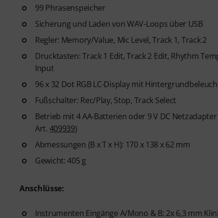
99 Phrasenspeicher
Sicherung und Laden von WAV-Loops über USB
Regler: Memory/Value, Mic Level, Track 1, Track 2
Drucktasten: Track 1 Edit, Track 2 Edit, Rhythm Te
Input
96 x 32 Dot RGB LC-Display mit Hintergrundbeleuc
Fußschalter: Rec/Play, Stop, Track Select
Betrieb mit 4 AA-Batterien oder 9 V DC Netzadapter 
Art.
409939
)
Abmessungen (B x T x H): 170 x 138 x 62 mm
Gewicht: 405 g
Anschlüsse:
Instrumenten Eingänge A/Mono & B: 2x 6,3 mm Klin