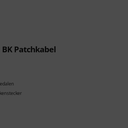
m BK Patchkabel
Pedalen
nkenstecker