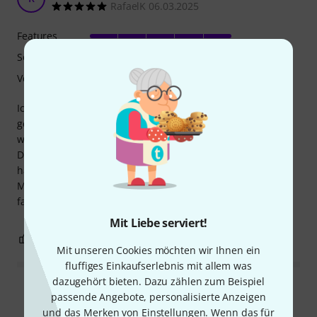
RafaelK 06.03.2025
Features
Sound
Verarbeitung
Ich habe diese Kamera für meine Nikon z-FX Kamera
gekauft. Die Verarbeitung ist hervorragend. Mitgeliefert
wird auch eine gepolsterte Tragetasche.
Die ersten Aufnahmen war durchweg positiv. Das Mikrofon
hat ein deutlich geringeres Rauschen als das integrierte
Mikrofon. Zu diesen Preis kann man hier wirklich nichts
falsch machen.
Mit Liebe serviert!
4
0
BEWERTUNG MELDEN
Mit unseren Cookies möchten wir Ihnen ein
fluffiges Einkaufserlebnis mit allem was
dazugehört bieten. Dazu zählen zum Beispiel
Alle Bewertungen lesen
passende Angebote, personalisierte Anzeigen
und das Merken von Einstellungen. Wenn das für