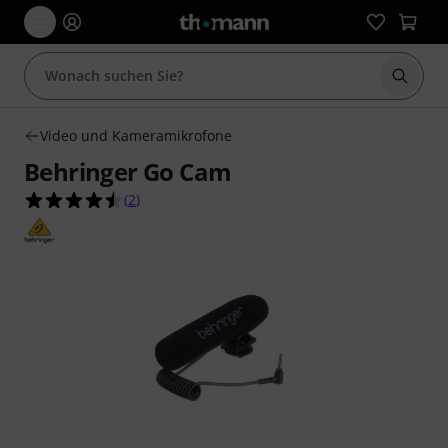
Suche 
Video und Kameramikrofone
Behringer Go Cam
4.5 von 5 Sternen aus 2 Kundenbewertungen
(
2
)