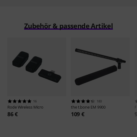
Zubehör & passende Artikel
16
183
Rode
Wireless Micro
the t.bone
EM 9900
F
86 €
109 €