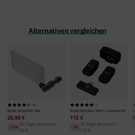
Alternativen vergleichen
44
1
Rode
VideoMic Me
Rode
Wireless Micro Camera Kit
26,90 €
112 €
30-Tage-Bestpreis:
30-Tage-Bestpreis:
-18%
-7%
33 €
120 €