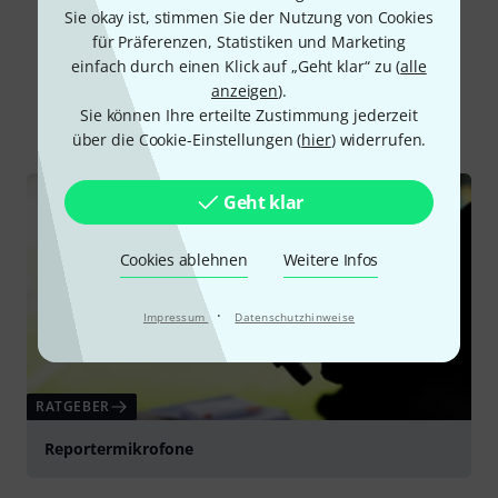
Sie okay ist, stimmen Sie der Nutzung von Cookies
für Präferenzen, Statistiken und Marketing
Schon gewusst?
einfach durch einen Klick auf „Geht klar“ zu (
alle
anzeigen
).
Sie können Ihre erteilte Zustimmung jederzeit
Alle
Ratgeber
über die Cookie-Einstellungen (
hier
) widerrufen.
Geht klar
Cookies ablehnen
Weitere Infos
·
Impressum
Datenschutzhinweise
RATGEBER
Reportermikrofone