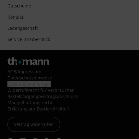
Gutscheine
Kontakt
Ladengeschäft
Service im Überblick
AGB
/
Impressum
Datenschutzhinweise
Cookie-Einstellungen
Widerrufsrecht für Verbraucher
Bestellvorgang/Vertragsabschluss
Mängelhaftungsrecht
Erklärung zur Barrierefreiheit
Vertrag widerrufen