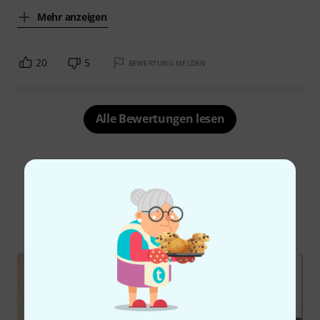
Mehr anzeigen
20
5
BEWERTUNG MELDEN
Alle Bewertungen lesen
Schon gewusst?
Alle
Videos
Ratgeber
Testberichte