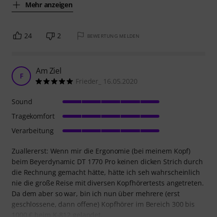
Mehr anzeigen
24
2
BEWERTUNG MELDEN
Am Ziel
F
Frieder_ 16.05.2020
Sound
Tragekomfort
Verarbeitung
Zuallererst: Wenn mir die Ergonomie (bei meinem Kopf)
beim Beyerdynamic DT 1770 Pro keinen dicken Strich durch
die Rechnung gemacht hätte, hätte ich seh wahrscheinlich
nie die große Reise mit diversen Kopfhörertests angetreten.
Da dem aber so war, bin ich nun über mehrere (erst
geschlossene, dann offene) Kopfhörer im Bereich 300 bis
1000 € beim K-812 gelandet.