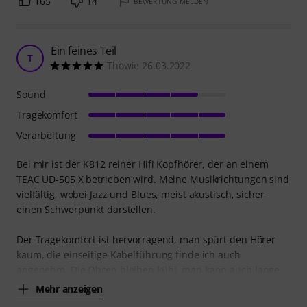
165
14
BEWERTUNG MELDEN
Ein feines Teil
T
Thowie 26.03.2022
Sound
Tragekomfort
Verarbeitung
Bei mir ist der K812 reiner Hifi Kopfhörer, der an einem
TEAC UD-505 X betrieben wird. Meine Musikrichtungen sind
vielfältig, wobei Jazz und Blues, meist akustisch, sicher
einen Schwerpunkt darstellen.
Der Tragekomfort ist hervorragend, man spürt den Hörer
kaum, die einseitige Kabelführung finde ich auch
angenehm. Die Ohren bleiben kühl, man kann auch lange
Mehr anzeigen