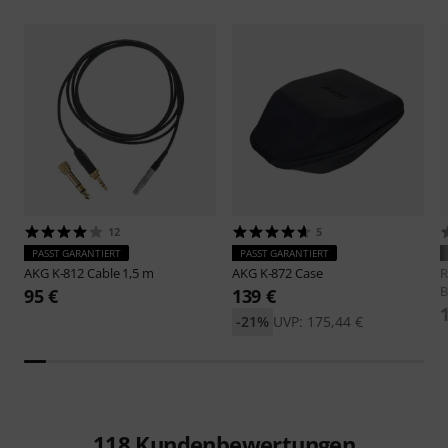
12
5
PASST GARANTIERT
PASST GARANTIERT
AKG
K-812 Cable 1,5 m
AKG
K-872 Case
R
B
95 €
139 €
-21%
UVP: 175,44 €
118
Kundenbewertungen