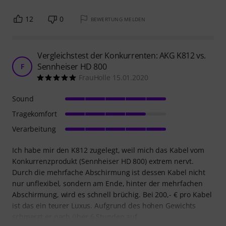
12
0
BEWERTUNG MELDEN
Vergleichstest der Konkurrenten: AKG K812 vs.
Sennheiser HD 800
F
FrauHolle 15.01.2020
Sound
Tragekomfort
Verarbeitung
Ich habe mir den K812 zugelegt, weil mich das Kabel vom
Konkurrenzprodukt (Sennheiser HD 800) extrem nervt.
Durch die mehrfache Abschirmung ist dessen Kabel nicht
nur unflexibel, sondern am Ende, hinter der mehrfachen
Abschirmung, wird es schnell brüchig. Bei 200,- € pro Kabel
ist das ein teurer Luxus. Aufgrund des hohen Gewichts
schmerzt er nach über 6 Stunden auf