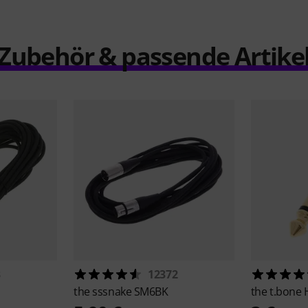
Zubehör & passende Artike
3
12372
the sssnake
SM6BK
the t.bone