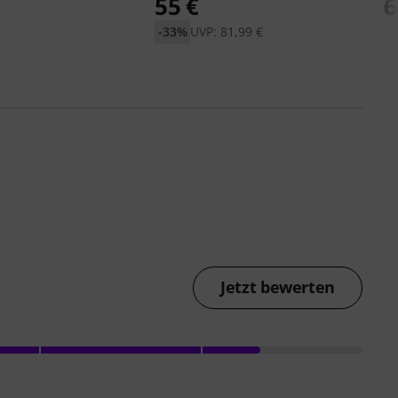
55 €
6
-33%
UVP: 81,99 €
Jetzt bewerten