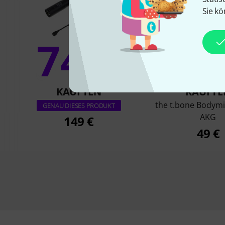
Sie kö
74%
3
KAUFTEN
KAUFTE
the t.bone Bodymi
GENAU DIESES PRODUKT
AKG
149 €
49 €