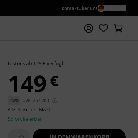
Kontakt
Über uns
DE / €
e mit Suchwort {searchTerm} starten
B-Stock
ab 129 € verfügbar
149
€
-42%
UVP: 257,28 €
Alle Preise inkl. MwSt.
Sofort lieferbar
IN DEN WARENKORB
1