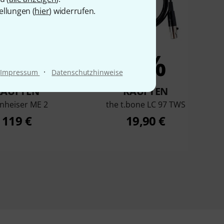
ellungen (
hier
) widerrufen.
3%
3%
·
Impressum
Datenschutzhinweise
KAUFTEN
KAUFTEN
nheiser ME 2
the t.bone LC 97 TWS
119 €
19,90 €