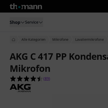
Shop
Service
Alle Kategorien
Mikrofone
Lavaliermikrofone
AKG C 417 PP Kondensa
Mikrofon
4.5 von 5 Sternen aus 89 Kundenb
(
89
)