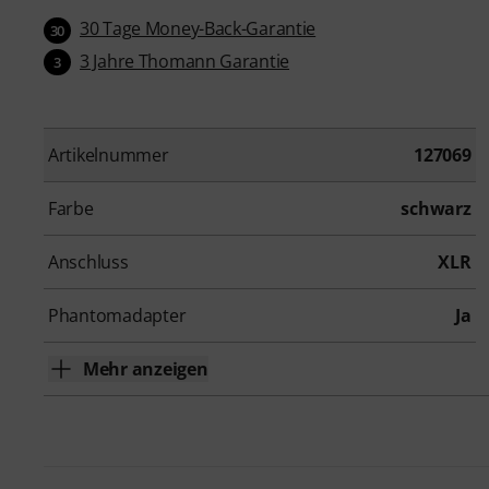
30 Tage Money-Back-Garantie
30
3 Jahre Thomann Garantie
3
Artikelnummer
127069
Farbe
schwarz
Anschluss
XLR
Phantomadapter
Ja
Mehr anzeigen