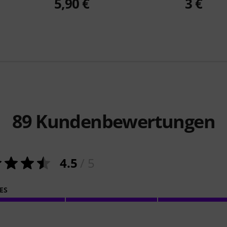
5,90 €
3 €
89
Kundenbewertungen
4.5
/ 5
ES