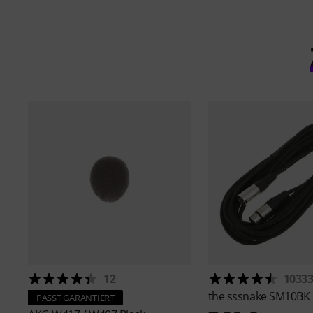
12
1033
the sssnake
SM10BK
PASST GARANTIERT