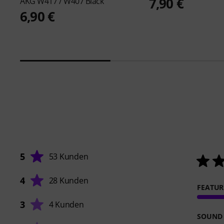
7,90 €
AKG
W417 / W407 Black
6,90 €
5
53 Kunden
4
28 Kunden
FEATUR
3
4 Kunden
SOUND