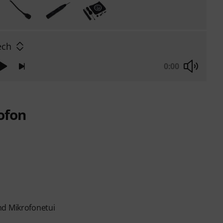
ech
0:00
ofon
nd Mikrofonetui