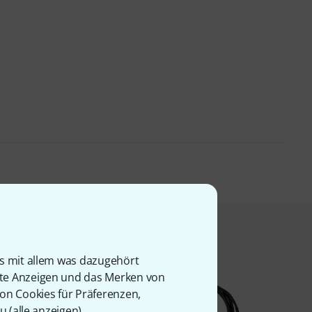
t angesehen haben
is mit allem was dazugehört
rte Anzeigen und das Merken von
von Cookies für Präferenzen,
u (
alle anzeigen
).