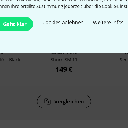
nnen Ihre erteilte Zustimmung jederzeit über die Cookie-Einst
Cookies ablehnen
Weitere Infos
Geht klar
%
3%
N
KAUFTEN
Ke - Black
Shure SM 11
Sen
149 €
Vergleichen