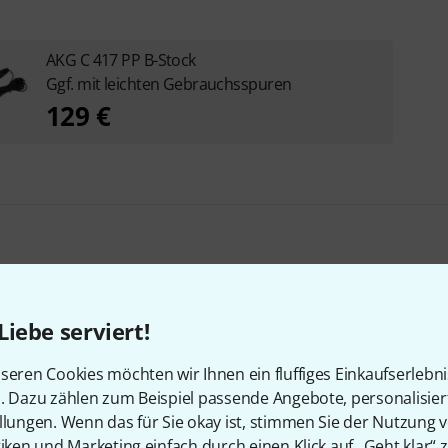
AKG C 417 PP B-Stock
Ggf. mit leichten Gebrauchsspuren
129 €
Liebe serviert!
en, die sich dieses Produk
seren Cookies möchten wir Ihnen ein fluffiges Einkaufserlebn
n. Dazu zählen zum Beispiel passende Angebote, personalisie
llungen. Wenn das für Sie okay ist, stimmen Sie der Nutzung 
tiken und Marketing einfach durch einen Klick auf „Geht klar“ z