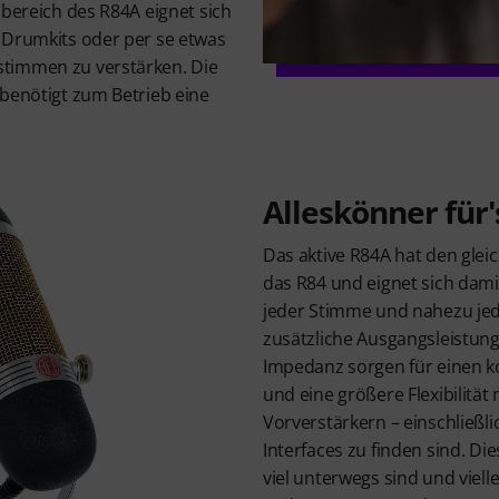
sbereich des R84A eignet sich
 Drumkits oder per se etwas
timmen zu verstärken. Die
 benötigt zum Betrieb eine
Alleskönner für'
Das aktive R84A hat den glei
das R84 und eignet sich dam
jeder Stimme und nahezu jed
zusätzliche Ausgangsleistung
Impedanz sorgen für einen 
und eine größere Flexibilität
Vorverstärkern – einschließli
Interfaces zu finden sind. Dies
viel unterwegs sind und viell