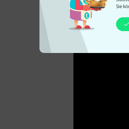
Sie kö