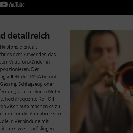
d detailreich
ikrofons dient als
cht es dem Anwender, das
den Mikrofonständer in
positionieren. Der
ngseffekt des R84A betont
 Gesang, Schlagzeug oder
tfernung von ca. einem Meter
he, hochfrequente Roll-Off
rten Zischlaute machen es zu
rofon für die Aufnahme von
 die in Verbindung mit
unter zu scharf klingen.