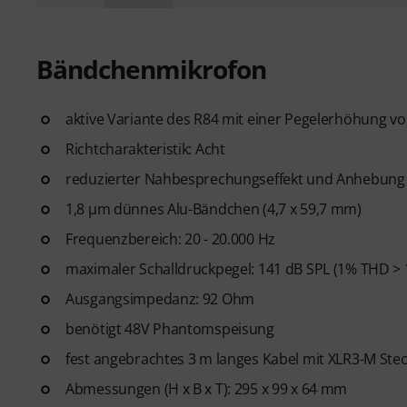
Bändchenmikrofon
aktive Variante des R84 mit einer Pegelerhöhung vo
Richtcharakteristik: Acht
reduzierter Nahbesprechungseffekt und Anhebung
1,8 µm dünnes Alu-Bändchen (4,7 x 59,7 mm)
Frequenzbereich: 20 - 20.000 Hz
maximaler Schalldruckpegel: 141 dB SPL (1% THD > 
Ausgangsimpedanz: 92 Ohm
benötigt 48V Phantomspeisung
fest angebrachtes 3 m langes Kabel mit XLR3-M Ste
Abmessungen (H x B x T): 295 x 99 x 64 mm