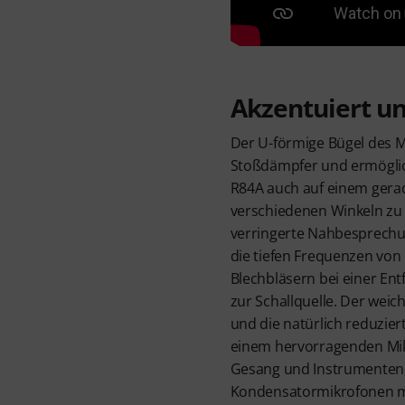
Akzentuiert un
Der U-förmige Bügel des M
Stoßdämpfer und ermögli
R84A auch auf einem gera
verschiedenen Winkeln zu 
verringerte Nahbesprechu
die tiefen Frequenzen von
Blechbläsern bei einer En
zur Schallquelle. Der weic
und die natürlich reduzie
einem hervorragenden Mik
Gesang und Instrumenten,
Kondensatormikrofonen mit