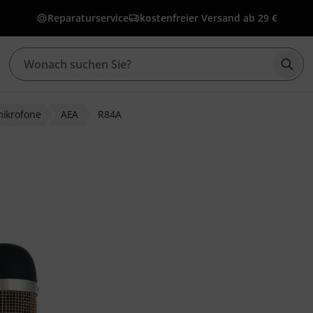
Reparaturservice
kostenfreier Versand ab 29 €
Such
ikrofone
AEA
R84A
wertungen