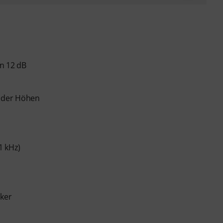
n 12 dB
 der Höhen
1 kHz)
cker