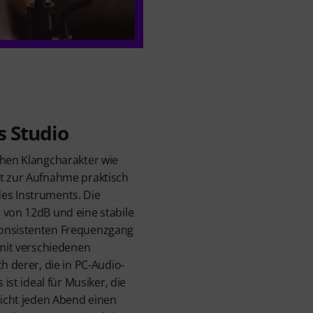
s Studio
chen Klangcharakter wie
it zur Aufnahme praktisch
es Instruments. Die
 von 12dB und eine stabile
konsistenten Frequenzgang
 mit verschiedenen
ch derer, die in PC-Audio-
 ist ideal für Musiker, die
eicht jeden Abend einen