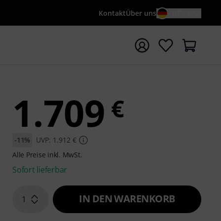
Kontakt
Über uns
DE / €
e mit Suchwort {searchTerm} starten
1.709
€
-11%
UVP: 1.912 €
Alle Preise inkl. MwSt.
Sofort lieferbar
IN DEN WARENKORB
1