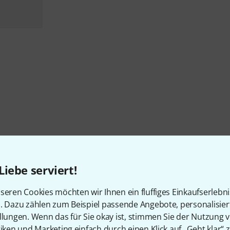
Über AEA
Liebe serviert!
seren Cookies möchten wir Ihnen ein fluffiges Einkaufserlebn
n. Dazu zählen zum Beispiel passende Angebote, personalisie
llungen. Wenn das für Sie okay ist, stimmen Sie der Nutzung 
PRODUKTE AUF LAGER
Ø VERFÜGBARKEIT
20+
81.56% (1 Jahr)
tiken und Marketing einfach durch einen Klick auf „Geht klar“ z