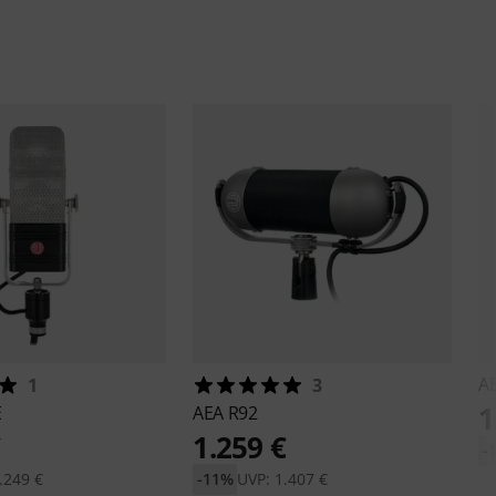
A
1
3
1
E
AEA
R92
€
1.259 €
-
.249 €
-11%
UVP: 1.407 €