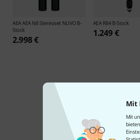
AEA
AEA N8 Stereoset NUVO B-
AEA
R84 B-Stock
Stock
1.249 €
2.998 €
Mit 
Mit un
biete
Einste
BEI UNS SEIT
2023
Statis