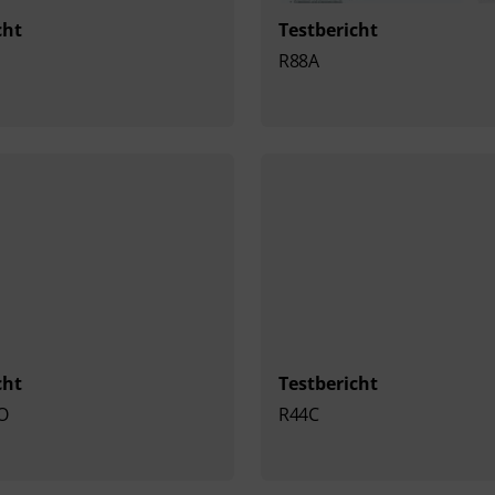
cht
Testbericht
R88A
cht
Testbericht
O
R44C