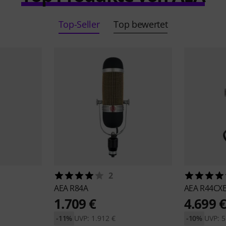
Top-Seller
Top bewertet
2
AEA
R84A
AEA
R44CX
1.709 €
4.699 
-11%
UVP: 1.912 €
-10%
UVP: 5