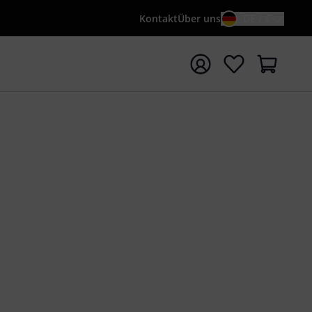
Kontakt
Über uns
DE / €
e mit Suchwort {searchTerm} starten