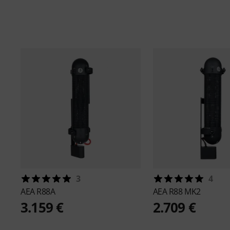
3
4
AEA
R88A
AEA
R88 MK2
3.159 €
2.709 €