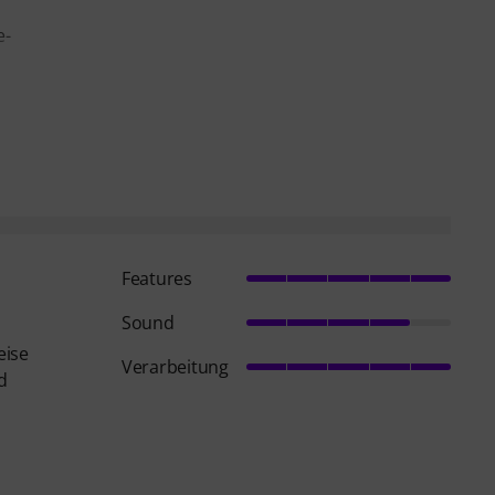
e-
Features
Sound
eise
Verarbeitung
d