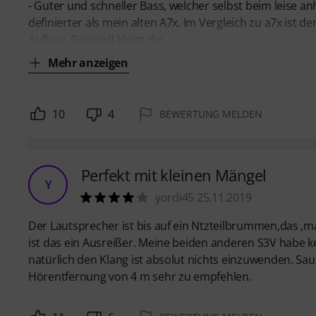
- Guter und schneller Bass, welcher selbst beim leise an
definierter als mein alten A7x. Im Vergleich zu a7x ist de
Aufbau. Generell klingt die
Mehr anzeigen
10
4
BEWERTUNG MELDEN
Perfekt mit kleinen Mängel
Y
yordi45 25.11.2019
Der Lautsprecher ist bis auf ein Ntzteilbrummen,das ,
ist das ein Ausreißer. Meine beiden anderen S3V habe
natürlich den Klang ist absolut nichts einzuwenden. Sau
Hörentfernung von 4 m sehr zu empfehlen.