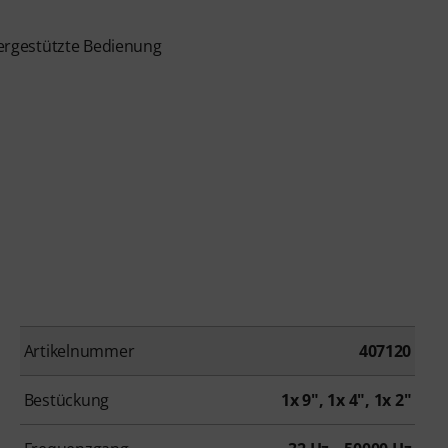
ergestützte Bedienung
Artikelnummer
407120
Bestückung
1x 9", 1x 4", 1x 2"