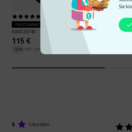
Sie kö
159
82
PASST GARANTIERT
PASST GARANTIERT
K&M
26740
IsoAcoustics
ISO-200
115 €
157 €
-32%
UVP: 169,90 €
-21%
UVP: 199 €
5
5 Kunden