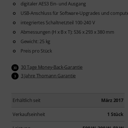
digitaler AES3 Ein- und Ausgang
USB-Anschluss für Software-Upgrades und comput
integriertes Schaltnetzteil 100-240 V
Abmessungen (H x B x T): 536 x 293 x 380 mm
Gewicht: 25 kg
Preis pro Stück
30 Tage Money-Back-Garantie
30
3 Jahre Thomann Garantie
3
Erhältlich seit
März 2017
Verkaufseinheit
1 Stück