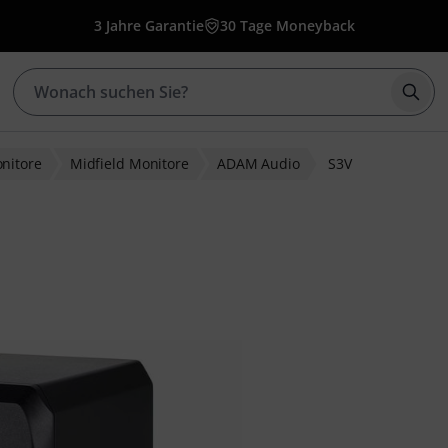
3 Jahre Garantie
30 Tage Moneyback
Such
nitore
Midfield Monitore
ADAM Audio
S3V
wertungen