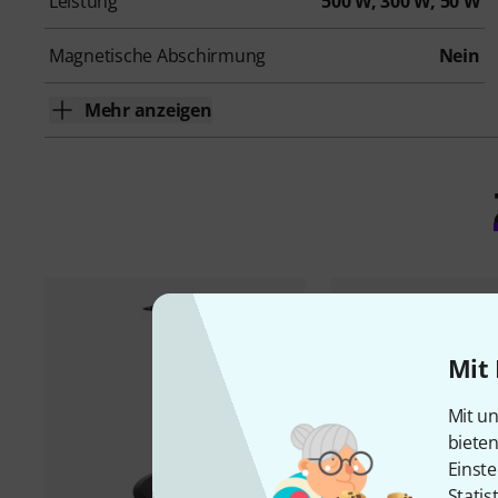
Leistung
500 W, 300 W, 50 W
Magnetische Abschirmung
Nein
Mehr anzeigen
Mit 
Mit un
biete
Einste
Statis