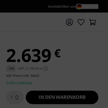
Kontakt
Über uns
DE / €
e mit Suchwort {searchTerm} starten
2.639
€
-18%
UVP: 3.199,99 €
Alle Preise inkl. MwSt.
Sofort lieferbar
IN DEN WARENKORB
1