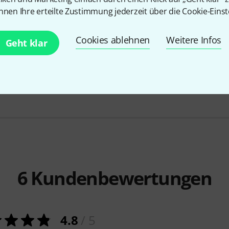
nnen Ihre erteilte Zustimmung jederzeit über die Cookie-Einst
PASST GARANTIERT
PASST GARA
Cookies ablehnen
Weitere Infos
ADAM Audio
Telescopic Ceiling
ADAM Aud
Geht klar
Mount
29 €
259 €
6
Kundenbewertungen
4.8
/ 5