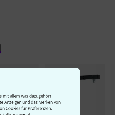
l
is mit allem was dazugehört
rte Anzeigen und das Merken von
von Cookies für Präferenzen,
u (
alle anzeigen
).