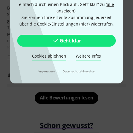
einfach durch einen Klick auf „Geht klar“ zu (
alle
Bisher hatte ich meine Yamaha HS8 direkt auf dem
anzeigen
).
Schreibtisch stehen. Dies hat merkliche Artefakte mit sich
Sie können Ihre erteilte Zustimmung jederzeit
gebracht, da durch die kraftschlüssige Ankopplung die
über die Cookie-Einstellungen (
hier
) widerrufen.
Tischplatte in Schwingung versetzt wurde, immer wenn
Musik gespielt hat. Die Folge waren ein eher träger,
Geht klar
maskierter Bassbereich und eine starke Überbetonung der
Region um 160Hz. Für ein sauberes Arbeiten und
Mehr anzeigen
Cookies ablehnen
Weitere Infos
·
Impressum
Datenschutzhinweise
2
0
BEWERTUNG MELDEN
Alle Bewertungen lesen
Schon gewusst?