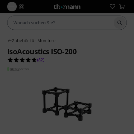
Suche 
Zubehör für Monitore
IsoAcoustics ISO-200
4.8 von 5 Sternen aus 82 Kundenbewertungen
(
82
)