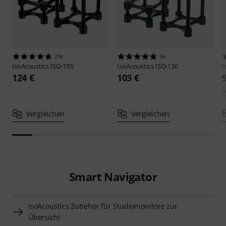
208
94
IsoAcoustics
ISO-155
IsoAcoustics
ISO-130
I
124 €
103 €
Vergleichen
Vergleichen
Smart Navigator
IsoAcoustics Zubehör für Studiomonitore zur
Übersicht