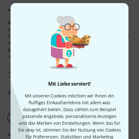
Verarbeitung
Wenn die IsoAcoustics etwas bringen, dann nur minimal
und das ist schwer festzustellen, da ein AB Vergleich
natürlich immer mit einer kleinen Umbaupause verbunden
ist. Ich habe relativ große Midfield Monitore, die bis in den
Bassbereich spielen, auf kleinen Nahfeldmonitoren kann
man den Effect der IsoAcoustics bestimmt vernachlässigen,
beaonders, wenn man sie mit
Mehr anzeigen
Mit Liebe serviert!
4
1
BEWERTUNG MELDEN
Mit unseren Cookies möchten wir Ihnen ein
fluffiges Einkaufserlebnis mit allem was
dazugehört bieten. Dazu zählen zum Beispiel
Iso Acoustics Entkopplungs-Stative
passende Angebote, personalisierte Anzeigen
S
Sahnesound 08.06.2022
und das Merken von Einstellungen. Wenn das für
Sie okay ist, stimmen Sie der Nutzung von Cookies
Verarbeitung
für Präferenzen, Statistiken und Marketing