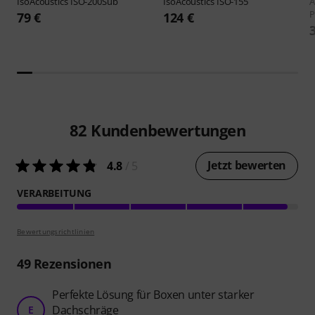
IsoAcoustics
ISO-200Sub
IsoAcoustics
ISO-155
A
P
79 €
124 €
82
Kundenbewertungen
Jetzt bewerten
4.8
/ 5
VERARBEITUNG
Bewertungsrichtlinien
49
Rezensionen
Perfekte Lösung für Boxen unter starker
Dachschräge
E