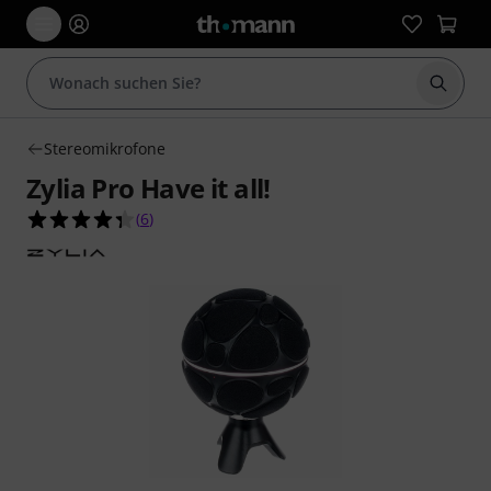
Suche 
Stereomikrofone
Zylia Pro Have it all!
4.3 von 5 Sternen aus 6 Kundenbewertungen
(
6
)