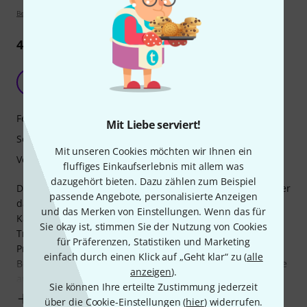
Bewertungsrichtlinien
4
Rezensionen
Sehr Gute All-in-One Lösung
BB
Basti Boodle 03.05.2022
Features
Mit Liebe serviert!
Sound
Mit unseren Cookies möchten wir Ihnen ein
Verarbeitung
fluffiges Einkaufserlebnis mit allem was
dazugehört bieten. Dazu zählen zum Beispiel
Das Zylia Ambisonic Microfon ist top verarbeitet und mit der
passende Angebote, personalisierte Anzeigen
dazugehörigen Software einfach zu bedienen. Die
und das Merken von Einstellungen. Wenn das für
Kalibration und Aufnahme und das initiale Mixing der
Sie okay ist, stimmen Sie der Nutzung von Cookies
Tracks erfolgt ausschließlich über Zylia Software. Im
für Präferenzen, Statistiken und Marketing
Produktpaket waren keine License Keys enthalten. Bei der
einfach durch einen Klick auf „Geht klar“ zu (
alle
Bestellung solltest du deshalb ein bis zwei zusätzliche Tage
anzeigen
).
auf die Lieferung rechnen, bis du
Sie können Ihre erteilte Zustimmung jederzeit
Mehr anzeigen
über die Cookie-Einstellungen (
hier
) widerrufen.