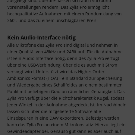
ausgelegt sind. Überdies lassen sich auch Surround-
Voreinstellungen rendern. Das Zylia Pro ermöglicht
hochqualitative Aufnahmen mit einem Rundumklang von
360°, und das zu einem unschlagbaren Preis.
Kein Audio-Interface nötig
Alle Mikrofone des Zylia Pro sind digital und nehmen in
einer Qualität von 48kHz und 24Bit auf. Für die Aufnahme
ist kein Audio-Interface nötig, denn des Zylia Pro verfügt
über eine USB-Verbindung, über die es auch mit Strom
versorgt wird. Unterstützt wird das Higher Order
Ambisonics Format (HOA) – ein Standard zur Speicherung
und Wiedergabe eines Schallfeldes an einem bestimmten
Punkt mit beliebigem Grad an räumlicher Genauigkeit. Das
Zylia Pro verfügt über die Richtcharakteristik Kugel, sodass
jeder Winkel in der Aufnahme abgedeckt ist. Im Nachhinein
lassen sich über die mitgelieferte Software alle
Einzelspuren in eine DAW exportieren. Befestigt werden
kann das Zylia Pro an einem Mikrofonstativ. Hierzu liegt ein
Gewindeadapter bei. Genauso gut kann es aber auch auf