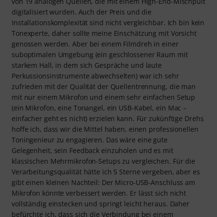
von 19 analogen Quellen, die mit einem High-End-Mischpult
digitalisiert wurden. Auch der Preis und die
Installationskomplexität sind nicht vergleichbar. Ich bin kein
Tonexperte, daher sollte meine Einschätzung mit Vorsicht
genossen werden. Aber bei einem Filmdreh in einer
suboptimalen Umgebung (ein geschlossener Raum mit
starkem Hall, in dem sich Gespräche und laute
Perkussionsinstrumente abwechselten) war ich sehr
zufrieden mit der Qualität der Quellentrennung, die man
mit nur einem Mikrofon und einem sehr einfachen Setup
(ein Mikrofon, eine Tonangel, ein USB-Kabel, ein Mac –
einfacher geht es nicht) erzielen kann. Für zukünftige Drehs
hoffe ich, dass wir die Mittel haben, einen professionellen
Toningenieur zu engagieren. Das wäre eine gute
Gelegenheit, sein Feedback einzuholen und es mit
klassischen Mehrmikrofon-Setups zu vergleichen. Für die
Verarbeitungsqualität hätte ich 5 Sterne vergeben, aber es
gibt einen kleinen Nachteil: Der Micro-USB-Anschluss am
Mikrofon könnte verbessert werden. Er lässt sich nicht
vollständig einstecken und springt leicht heraus. Daher
befürchte ich, dass sich die Verbindung bei einem