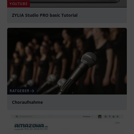
YOUTUBE
ZYLIA Studio PRO basic Tutorial
abspielen
RATGEBER
Choraufnahme