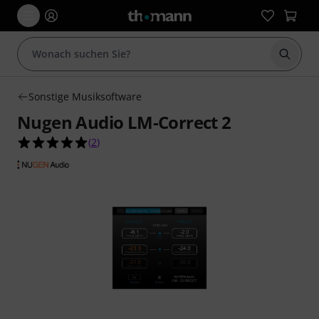
Suche 
Sonstige Musiksoftware
Nugen Audio LM-Correct 2
5.0 von 5 Sternen aus 2 Kundenbewertungen
(
2
)