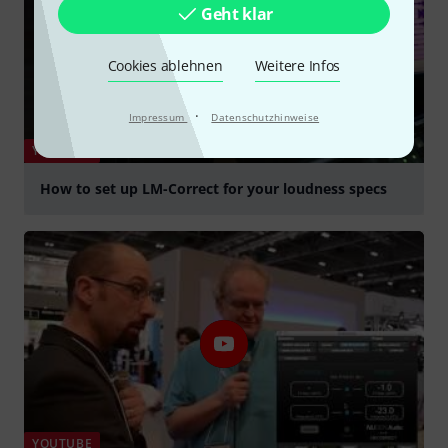
Geht klar
Cookies ablehnen
Weitere Infos
·
Impressum
Datenschutzhinweise
YOUTUBE
How to set up LM-Correct for your loudness specs
abspielen
YOUTUBE