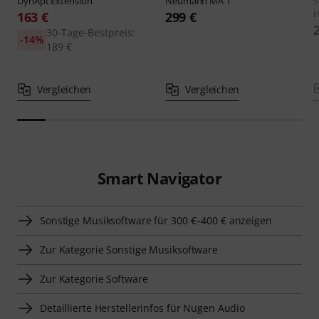
DynApt Extension
Neumann
MA 1
S
H
163 €
299 €
30-Tage-Bestpreis:
-14%
189 €
Vergleichen
Vergleichen
Smart Navigator
Sonstige Musiksoftware für 300 €–400 € anzeigen
Zur Kategorie Sonstige Musiksoftware
Zur Kategorie Software
Detaillierte Herstellerinfos für Nugen Audio