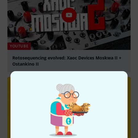
YOUTUBE
Rotosequencing evolved: Xaoc Devices Moskwa II +
Ostankino II
abspielen