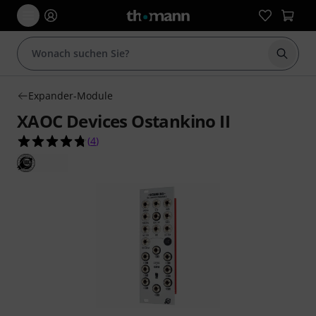
Suche 
Expander-Module
XAOC Devices Ostankino II
4.8 von 5 Sternen aus 4 Kundenbewertungen
(
4
)