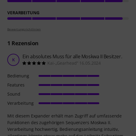
VERARBEITUNG
Bewertungsrichtlinien
1
Rezension
Ein absolutes Muss für alle Moskwa II Besitzer.
K
Kai-„Gearhead“ 16.05.2024
Bedienung
Features
Sound
Verarbeitung
Mit diesem Expander erhält man Zugriff auf umfassende
Funktionen des zugehörigen Sequenzers Moskwa II.
Verarbeitung hochwertig, Bedienungsanleitung intuitiv,
allerdings könnte etwas mehr auf das Leibnitz Subsystem