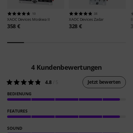
10
38
XAOC Devices
Moskwa II
XAOC Devices
Zadar
B
358 €
328 €
4
Kundenbewertungen
Jetzt bewerten
4.8
/ 5
BEDIENUNG
FEATURES
SOUND