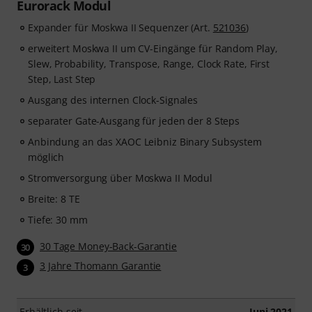
Eurorack Modul
Expander für Moskwa II Sequenzer (Art.
521036
)
erweitert Moskwa II um CV-Eingänge für Random Play,
Slew, Probability, Transpose, Range, Clock Rate, First
Step, Last Step
Ausgang des internen Clock-Signales
separater Gate-Ausgang für jeden der 8 Steps
Anbindung an das XAOC Leibniz Binary Subsystem
möglich
Stromversorgung über Moskwa II Modul
Breite: 8 TE
Tiefe: 30 mm
30 Tage Money-Back-Garantie
30
3 Jahre Thomann Garantie
3
Erhältlich seit
Juni 2021