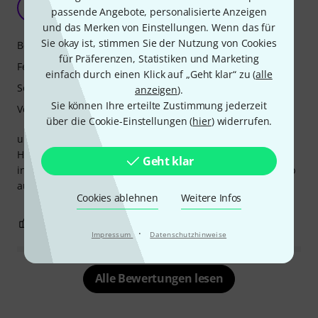
V
passende Angebote, personalisierte Anzeigen
viennaexile 21.04.2025
und das Merken von Einstellungen. Wenn das für
Sie okay ist, stimmen Sie der Nutzung von Cookies
Bedienung
für Präferenzen, Statistiken und Marketing
Features
einfach durch einen Klick auf „Geht klar“ zu (
alle
Sound
anzeigen
).
Sie können Ihre erteilte Zustimmung jederzeit
Verarbeitung
über die Cookie-Einstellungen (
hier
) widerrufen.
und damit noch mehr CV und Gate Ausgänge für meinen
HAPAX Sequencer. Diese Ausgänge leuchten je nach Signal
Geht klar
in blau oder rot und geben dadurch ein super Feedback ob
auch wirklich Daten an diese gesendet werden.
Cookies ablehnen
Weitere Infos
0
0
BEWERTUNG MELDEN
·
Impressum
Datenschutzhinweise
Alle Bewertungen lesen