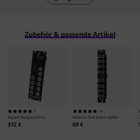
Zubehör & passende Artikel
8
58
Expert Sleepers
FH-2
Rides In The Storm
QAM
O
312 €
69 €