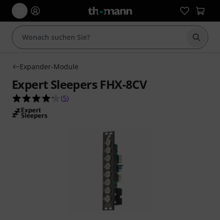
Suche 
Expander-Module
Expert Sleepers FHX-8CV
4.2 von 5 Sternen aus 5 Kundenbewertungen
(
5
)