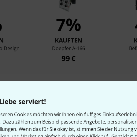
%
7%
N
KAUFTEN
o Design
Doepfer A-166
Bef
99 €
Vergleichen
Liebe serviert!
seren Cookies möchten wir Ihnen ein fluffiges Einkaufserlebn
n. Dazu zählen zum Beispiel passende Angebote, personalisie
llungen. Wenn das für Sie okay ist, stimmen Sie der Nutzung 
tiken und Marketing einfach durch einen Klick auf „Geht klar“ z