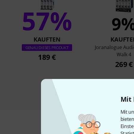
57%
9
KAUFTEN
KAUFTE
Joranalogue Audi
GENAU DIESES PRODUKT
Walk 4
189 €
269 €
Mit 
Mit un
biete
Einste
Statis