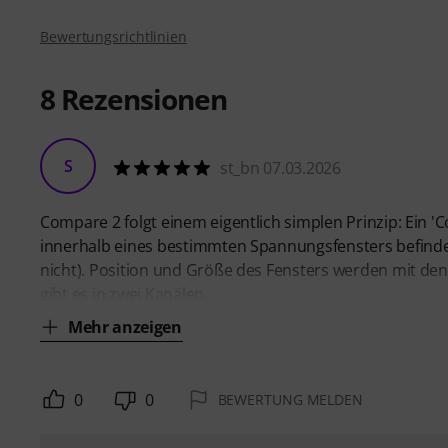
Bewertungsrichtlinien
8
Rezensionen
S
st_bn 07.03.2026
Compare 2 folgt einem eigentlich simplen Prinzip: Ein 
innerhalb eines bestimmten Spannungsfensters befindet
nicht). Position und Größe des Fensters werden mit de
gibt es in zwei Kanälen,
Mehr anzeigen
0
0
BEWERTUNG MELDEN