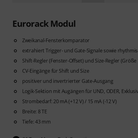
Eurorack Modul
Zweikanal-Fensterkomparator
extrahiert Trigger- und Gate-Signale sowie rhythmi
Shift-Regler (Fenster-Offset) und Size-Regler (Größ
CV-Eingänge für Shift und Size
positiver und invertrierter Gate-Ausgang
Logik-Sektion mit Augängen für UND, ODER, Exklusi
Strombedarf: 20 mA (+12 V) / 15 mA (-12 V)
Breite: 8 TE
Tiefe: 43 mm