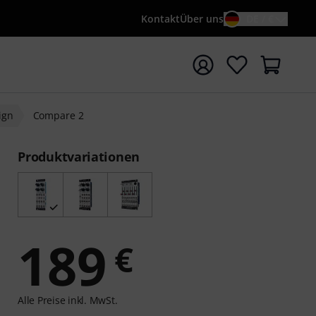
Kontakt
Über uns
DE / €
e mit Suchwort {searchTerm} starten
ign
Compare 2
Produktvariationen
189
€
Alle Preise inkl. MwSt.