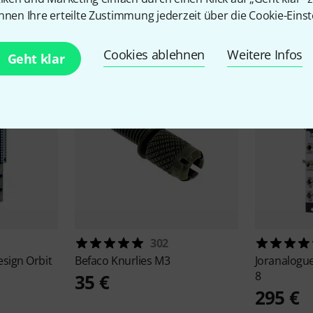
Zubehör & passende Artike
nnen Ihre erteilte Zustimmung jederzeit über die Cookie-Einst
Cookies ablehnen
Weitere Infos
Geht klar
302
esign
Orbit
Befaco
Knurlies M3
Joranalogu
8
35 €
295 €