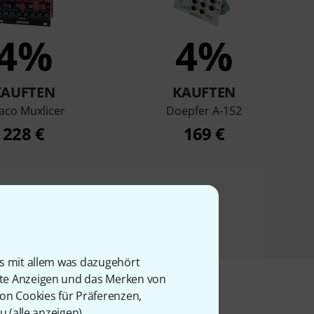
4%
4%
KAUFTEN
KAUFTEN
aco Muxlicer
Doepfer A-152
228 €
169 €
is mit allem was dazugehört
rte Anzeigen und das Merken von
von Cookies für Präferenzen,
u (
alle anzeigen
).