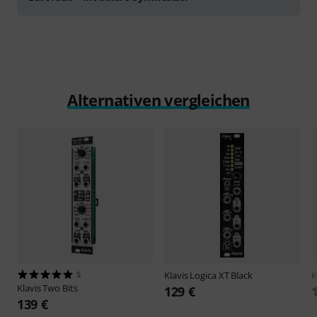
Alternativen vergleichen
5
Klavis
Logica XT Black
K
Klavis
Two Bits
129 €
139 €