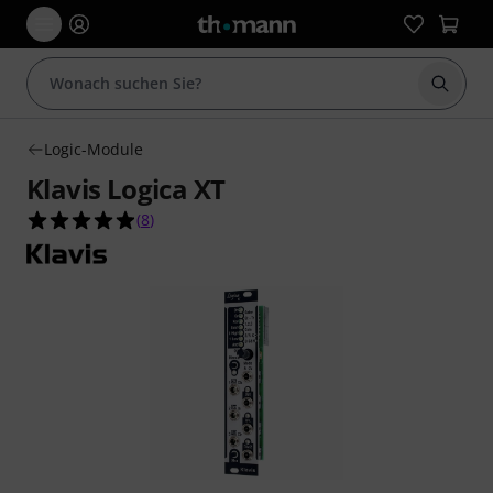
Suche 
Logic-Module
Klavis Logica XT
4.9 von 5 Sternen aus 8 Kundenbewertungen
(
8
)