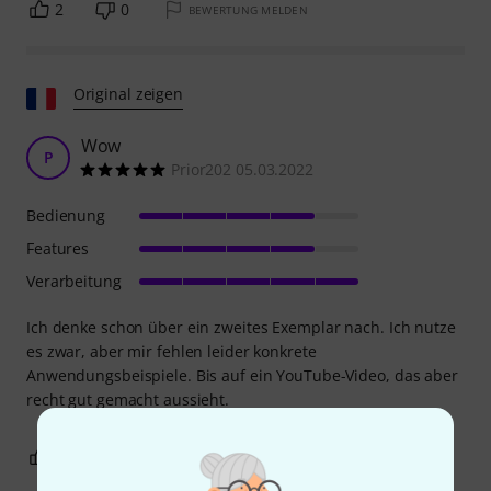
2
0
BEWERTUNG MELDEN
Original zeigen
Wow
P
Prior202 05.03.2022
Bedienung
Features
Verarbeitung
Ich denke schon über ein zweites Exemplar nach. Ich nutze
es zwar, aber mir fehlen leider konkrete
Anwendungsbeispiele. Bis auf ein YouTube-Video, das aber
recht gut gemacht aussieht.
0
0
BEWERTUNG MELDEN