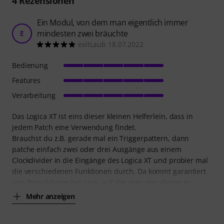
4
Rezensionen
Ein Modul, von dem man eigentlich immer
mindesten zwei bräuchte
E
exitLaub 18.07.2022
Bedienung
Features
Verarbeitung
Das Logica XT ist eins dieser kleinen Helferlein, dass in
jedem Patch eine Verwendung findet.
Brauchst du z.B. gerade mal ein Triggerpattern, dann
patche einfach zwei oder drei Ausgänge aus einem
Clockdivider in die Eingänge des Logica XT und probier mal
die verschiedenen Funktionen durch. Da kommt garantiert
was Brauchbares bei raus, auf das man von alleine so
Mehr anzeigen