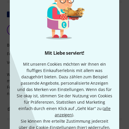
Original zeigen
Es lebe Belgien für diese Qualitätsmodule!
T
THC2603 30.04.2026
Bedienung
Mit Liebe serviert!
Features
Verarbeitung
Mit unseren Cookies möchten wir Ihnen ein
fluffiges Einkaufserlebnis mit allem was
Wunderschön, hochwertig verarbeitet und vollständig. Ich
dazugehört bieten. Dazu zählen zum Beispiel
muss es allerdings noch gründlich erkunden, um alle
passende Angebote, personalisierte Anzeigen
Funktionen vollständig zu verstehen und alle Vorteile
und das Merken von Einstellungen. Wenn das für
nutzen zu können.
Sie okay ist, stimmen Sie der Nutzung von Cookies
für Präferenzen, Statistiken und Marketing
0
0
einfach durch einen Klick auf „Geht klar“ zu (
alle
BEWERTUNG MELDEN
anzeigen
).
Sie können Ihre erteilte Zustimmung jederzeit
über die Cookie-Einstellungen (
hier
) widerrufen.