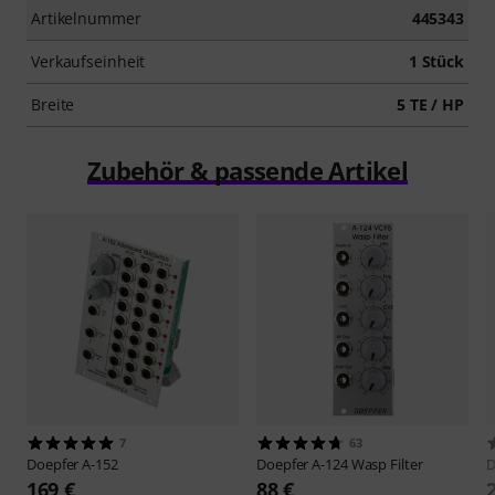
Artikelnummer
445343
Verkaufseinheit
1 Stück
Breite
5 TE / HP
Zubehör & passende Artikel
7
63
Doepfer
A-152
Doepfer
A-124 Wasp Filter
D
169 €
88 €