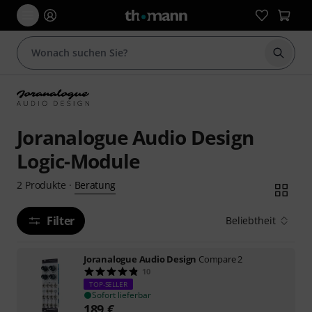
Suche 
Joranalogue Audio Design
Logic-Module
Beratung
2
Produkte
·
Filter
Beliebtheit
Joranalogue Audio Design
Compare 2
10
TOP-SELLER
Sofort lieferbar
189
€