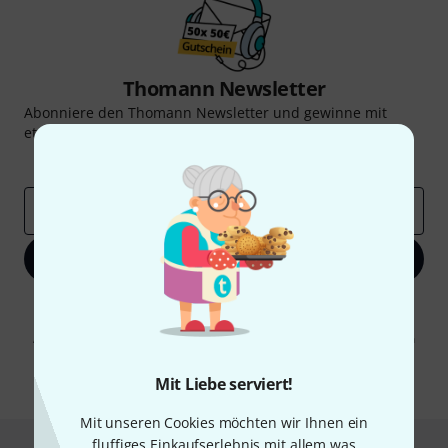
Thomann Newsletter
Abonniere den Thomann Newsletter und gewinne mit
etwas Glück einen von
50 Gutscheinen
über jeweils
50€
!
Inspirierende Beiträge
Deals
Thomann Insights
E-Mail-Adresse
*
Jetzt anmelden
Mit Klick auf „Jetzt anmelden“ stimmen Sie dem Erhalt von E-Mail-
Werbung und einer Messung des E-Mail-Nutzungsverhaltens zu. Die
Abmeldung ist jederzeit möglich. Weitere Informationen finden Sie in
unseren
Datenschutzhinweisen
.
Mit Liebe serviert!
* Pflichtfeld
Mit unseren Cookies möchten wir Ihnen ein
fluffiges Einkaufserlebnis mit allem was