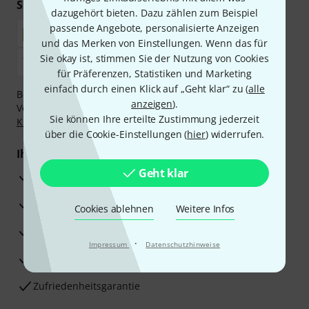
Sicher einkaufen & bezahlen
dazugehört bieten. Dazu zählen zum Beispiel
passende Angebote, personalisierte Anzeigen
und das Merken von Einstellungen. Wenn das für
Sie okay ist, stimmen Sie der Nutzung von Cookies
für Präferenzen, Statistiken und Marketing
einfach durch einen Klick auf „Geht klar“ zu (
alle
Bezahlen Sie vertraulich und sicher per Nachnahme,
anzeigen
).
Vorkasse, PayPal, Amazon Pay,
Klarna Sofort bezahlen
,
Sie können Ihre erteilte Zustimmung jederzeit
Klarna Ratenzahlung
oder Kreditkarte.
über die Cookie-Einstellungen (
hier
) widerrufen.
Ihre Vorteile
Geht klar
3 Jahre Thomann Garantie
30 Tage Money-Back-Garantie
Cookies ablehnen
Weitere Infos
Reparaturservice
·
Impressum
Datenschutzhinweise
Beratung durch Fachexperten
Zufriedenheitsgarantie