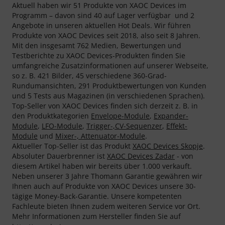
Aktuell haben wir 51 Produkte von XAOC Devices im
Programm – davon sind 40 auf Lager verfügbar und 2
Angebote in unseren aktuellen Hot Deals. Wir führen
Produkte von XAOC Devices seit 2018, also seit 8 Jahren.
Mit den insgesamt 762 Medien, Bewertungen und
Testberichte zu XAOC Devices-Produkten finden Sie
umfangreiche Zusatzinformationen auf unserer Webseite,
so z. B. 421 Bilder, 45 verschiedene 360-Grad-
Rundumansichten, 291 Produktbewertungen von Kunden
und 5 Tests aus Magazinen (in verschiedenen Sprachen).
Top-Seller von XAOC Devices finden sich derzeit z. B. in
den Produktkategorien
Envelope-Module
,
Expander-
Module
,
LFO-Module
,
Trigger-,CV-Sequenzer
,
Effekt-
Module
und
Mixer-, Attenuator-Module
.
Aktueller Top-Seller ist das Produkt
XAOC Devices Skopje
.
Absoluter Dauerbrenner ist
XAOC Devices Zadar
- von
diesem Artikel haben wir bereits über 1.000 verkauft.
Neben unserer 3 Jahre Thomann Garantie gewähren wir
Ihnen auch auf Produkte von XAOC Devices unsere 30-
tägige Money-Back-Garantie. Unsere kompetenten
Fachleute bieten Ihnen zudem weiteren Service vor Ort.
Mehr Informationen zum Hersteller finden Sie auf