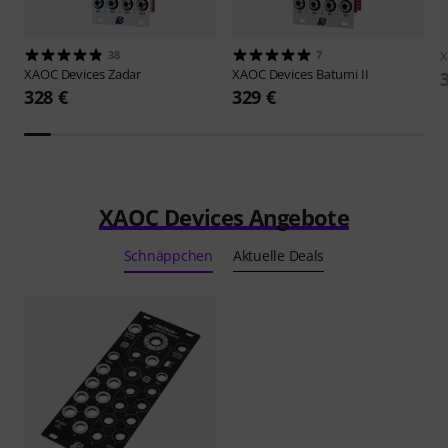
38
7
X
XAOC Devices
Zadar
XAOC Devices
Batumi II
328 €
329 €
XAOC Devices Angebote
Schnäppchen
Aktuelle Deals