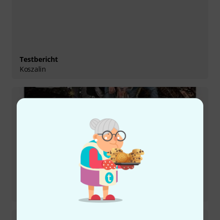
Testbericht
Koszalin
Testbericht
Moskwa II