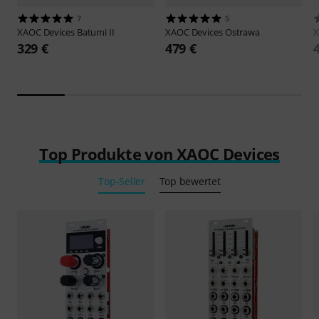
7
5
XAOC Devices
Batumi II
XAOC Devices
Ostrawa
X
329 €
479 €
Top Produkte von XAOC Devices
Top-Seller
Top bewertet