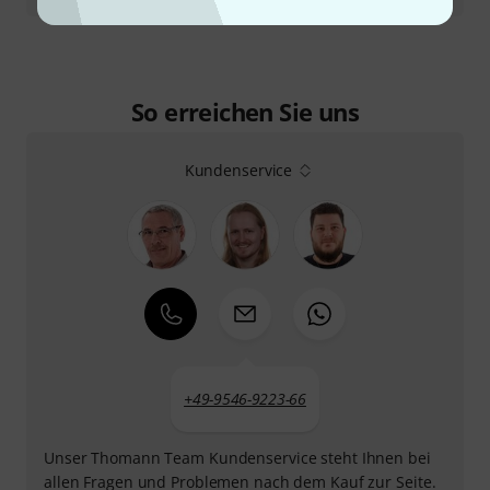
So erreichen Sie uns
Kundenservice
+49-9546-9223-66
Unser Thomann Team Kundenservice steht Ihnen bei
allen Fragen und Problemen nach dem Kauf zur Seite.