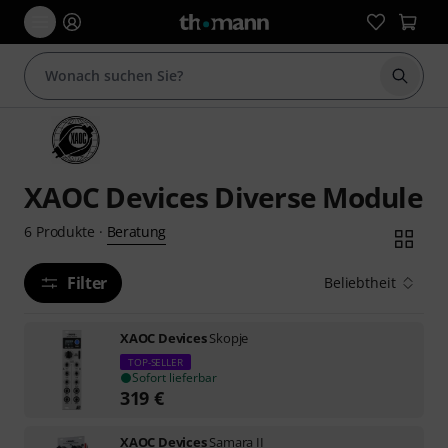
Suche 
XAOC Devices Diverse Module
Beratung
6
Produkte
·
Filter
Beliebtheit
XAOC Devices
Skopje
TOP-SELLER
Sofort lieferbar
319
€
XAOC Devices
Samara II