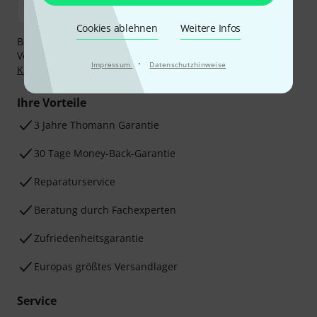
Cookies ablehnen
Weitere Infos
Bezahlen Sie vertraulich und sicher per Nachnahme,
Vorkasse, PayPal, Amazon Pay,
Klarna Sofort bezahlen
,
·
Impressum
Datenschutzhinweise
Klarna Ratenzahlung
oder Kreditkarte.
Ihre Vorteile
3 Jahre Thomann Garantie
30 Tage Money-Back-Garantie
Reparaturservice
Beratung durch Fachexperten
Zufriedenheitsgarantie
Europas größtes Versandlager
Service