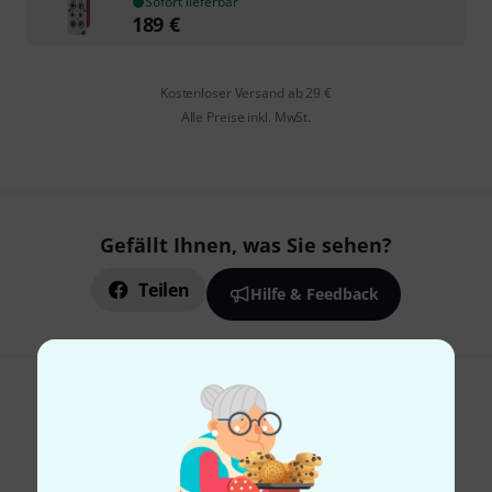
Sofort lieferbar
189
€
Kostenloser Versand ab 29 €
Alle Preise inkl. MwSt.
Gefällt Ihnen, was Sie sehen?
Teilen
Hilfe & Feedback