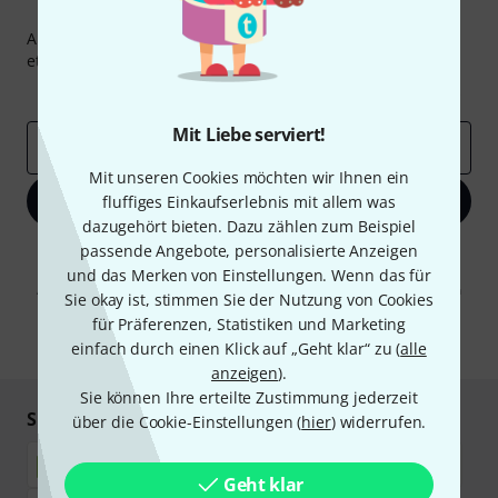
Thomann Newsletter
Abonniere den Thomann Newsletter und gewinne mit
etwas Glück einen von
50 Gutscheinen
über jeweils
50€
!
Inspirierende Beiträge
Deals
Thomann Insights
Mit Liebe serviert!
E-Mail-Adresse
*
Mit unseren Cookies möchten wir Ihnen ein
Jetzt anmelden
fluffiges Einkaufserlebnis mit allem was
dazugehört bieten. Dazu zählen zum Beispiel
passende Angebote, personalisierte Anzeigen
Mit Klick auf „Jetzt anmelden“ stimmen Sie dem Erhalt von E-Mail-
Werbung und einer Messung des E-Mail-Nutzungsverhaltens zu. Die
und das Merken von Einstellungen. Wenn das für
Abmeldung ist jederzeit möglich. Weitere Informationen finden Sie in
Sie okay ist, stimmen Sie der Nutzung von Cookies
unseren
Datenschutzhinweisen
.
für Präferenzen, Statistiken und Marketing
* Pflichtfeld
einfach durch einen Klick auf „Geht klar“ zu (
alle
anzeigen
).
Sie können Ihre erteilte Zustimmung jederzeit
Sicher einkaufen & bezahlen
über die Cookie-Einstellungen (
hier
) widerrufen.
Geht klar