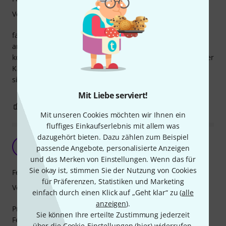
Verarbeitung
fairer Preis. Werde ich mir noch ein paar holen um besser
an die Busboards in meinem Doepfer Monster Base zu
kommen. Einige Hersteller sparen ja leider an der Länge der
Kabel bei ihren Modulen und die Monster Base Busboards
sind leider sehr weit hinten eingebaut.
Mit Liebe serviert!
0
0
BEWERTUNG MELDEN
Mit unseren Cookies möchten wir Ihnen ein
fluffiges Einkaufserlebnis mit allem was
dazugehört bieten. Dazu zählen zum Beispiel
H
Hans8862 22.12.2018
passende Angebote, personalisierte Anzeigen
und das Merken von Einstellungen. Wenn das für
Sie okay ist, stimmen Sie der Nutzung von Cookies
Features
für Präferenzen, Statistiken und Marketing
Verarbeitung
einfach durch einen Klick auf „Geht klar“ zu (
alle
anzeigen
).
Preisgünstig, funktioniert, was will man mehr? (Okay,
Sie können Ihre erteilte Zustimmung jederzeit
Features sind jetzt nicht so viele vorhanden ;-)
über die Cookie-Einstellungen (
hier
) widerrufen.