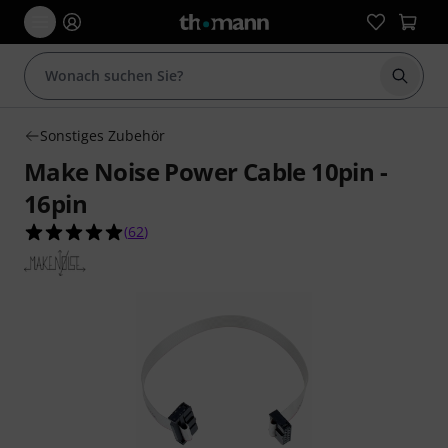
Suche 
Sonstiges Zubehör
Make Noise Power Cable 10pin -
16pin
5.0 von 5 Sternen aus 62 Kundenbewertungen
(
62
)