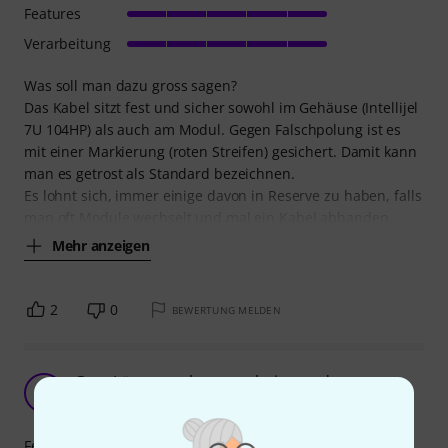
Features
Verarbeitung
Was soll man dazu gross sagen?
Das Kabel sitzt fest und sicher sowohl im Gehäuse (Intellijel
7U 104HP) als auch am Modul. Gegen Falschpolung ist es
mit einer Markierung (roten Streifen) gesichert. Damit kann
man es getrost als Standard bezeichnen.
Es lohnt sich, immer einige davon in Reserve zu haben, falls
man oft Module wechselt und mal ein Kabel abhanden
Mehr anzeigen
2
0
BEWERTUNG MELDEN
Gute Länge, sauber verarbeitet und
T
Tony303 14.08.2020
Features