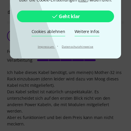
1
0
BEWERTUNG MELDEN
Geht klar
Cookies ablehnen
Weitere Infos
Funktioniert
[
[FTC]ThUnDeR 22.04.2024
·
Impressum
Datenschutzhinweise
Features
Verarbeitung
Ich habe dieses Kabel benötigt, um meine(n) Mother-32 ins
Rack einzubauen (denn leider wird dazu von Moog dieses
Kabel nicht mitgeliefert).
Das Kabel selbst ist natürlich unspektakulär. Es
unterscheidet sich auf den ersten Blick nicht von den
anderen Power Kabeln, die mit Modulen mitgeliefert
werden.
Aber es funktioniert und bei dem Preis kann man nicht
meckern.