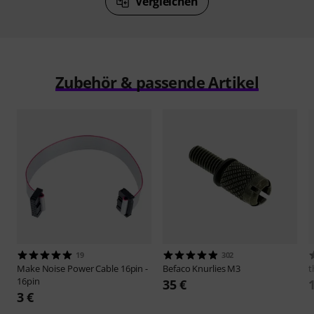
Vergleichen
Zubehör & passende Artikel
19
302
Make Noise
Power Cable 16pin -
Befaco
Knurlies M3
t
16pin
35 €
3 €