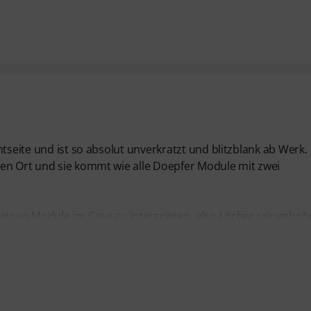
tseite und ist so absolut unverkratzt und blitzblank ab Werk.
gen Ort und sie kommt wie alle Doepfer Module mit zwei
leinen Module im Case zu intergrieren, also Löcher reingebohr