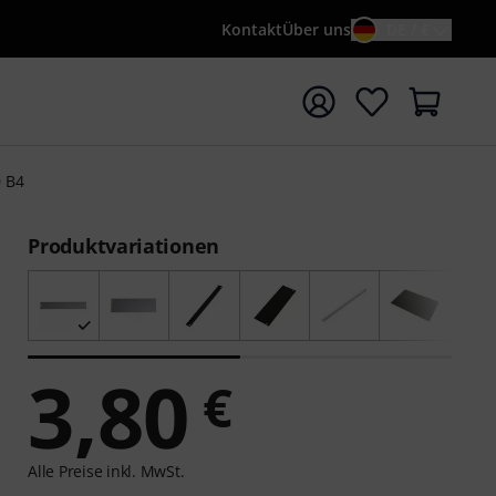
Kontakt
Über uns
DE / €
e mit Suchwort {searchTerm} starten
0 B4
Produktvariationen
3,80
€
Alle Preise inkl. MwSt.