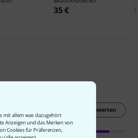
100 B1
Befaco
Knurlies M3
th
35 €
1
Jetzt bewerten
is mit allem was dazugehört
rte Anzeigen und das Merken von
von Cookies für Präferenzen,
u (
alle anzeigen
).