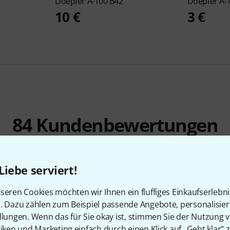
Doepfer
A-100 B42
Doepfer
A-
10 €
3 €
84
Kundenbewertungen
Liebe serviert!
4.8
/ 5
seren Cookies möchten wir Ihnen ein fluffiges Einkaufserlebn
n. Dazu zählen zum Beispiel passende Angebote, personalisie
ES
llungen. Wenn das für Sie okay ist, stimmen Sie der Nutzung 
tiken und Marketing einfach durch einen Klick auf „Geht klar“ z