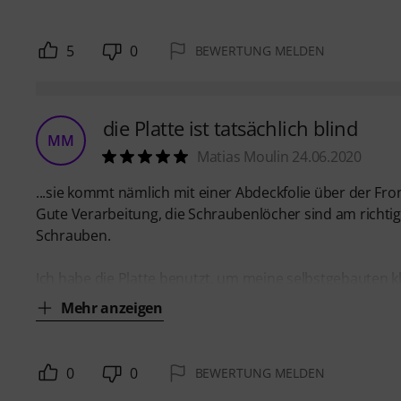
5
0
BEWERTUNG MELDEN
die Platte ist tatsächlich blind
MM
Matias Moulin 24.06.2020
...sie kommt nämlich mit einer Abdeckfolie über der Fron
Gute Verarbeitung, die Schraubenlöcher sind am richti
Schrauben.
Ich habe die Platte benutzt, um meine selbstgebauten k
Mehr anzeigen
0
0
BEWERTUNG MELDEN