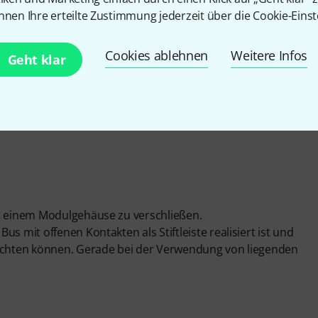
EITUNG
nnen Ihre erteilte Zustimmung jederzeit über die Cookie-Einst
Cookies ablehnen
Weitere Infos
Geht klar
in einem Modulgehäuse zu verschließen.
s mit offenen Kontakten als Stiftleiste realisiert ist und
richten können. Gerade bei der Verwendung von liegenden