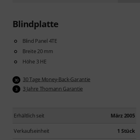
Blindplatte
Blind Panel 4TE
Breite 20 mm
Höhe 3 HE
30 Tage Money-Back-Garantie
30
3 Jahre Thomann Garantie
3
Erhältlich seit
März 2005
Verkaufseinheit
1 Stück