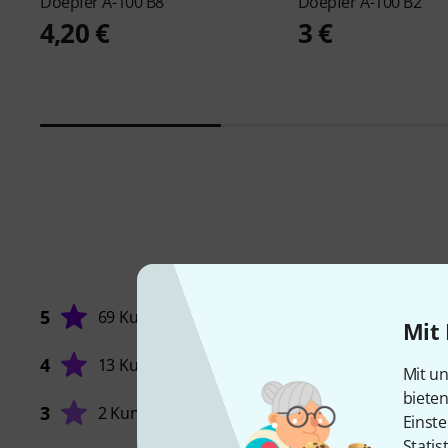
Doepfer
A-100 B8
Doepfer
A-100 B2
4,20 €
3 €
5
69 Kunden
Mit 
4
13 Kunden
Mit un
biete
FEATUR
3
2 Kunden
Einste
Statis