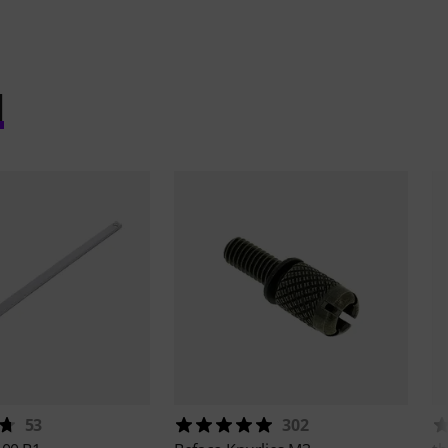
l
53
302