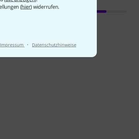
ellungen (
hier
) widerrufen.
·
Impressum
Datenschutzhinweise