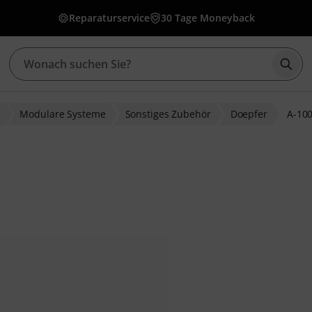
Reparaturservice
30 Tage Moneyback
Such
r
Modulare Systeme
Sonstiges Zubehör
Doepfer
A-10
ewertungen