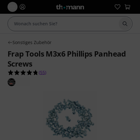
Suche 
Sonstiges Zubehör
Frap Tools M3x6 Phillips Panhead
Screws
4.7 von 5 Sternen aus 55 Kundenbewertungen
(
55
)