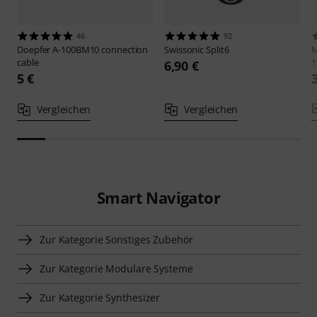
46
92
Doepfer
A-100BM10 connection
Swissonic
Split6
M
cable
1
6,90 €
5 €
Vergleichen
Vergleichen
Smart Navigator
Zur Kategorie Sonstiges Zubehör
Zur Kategorie Modulare Systeme
Zur Kategorie Synthesizer