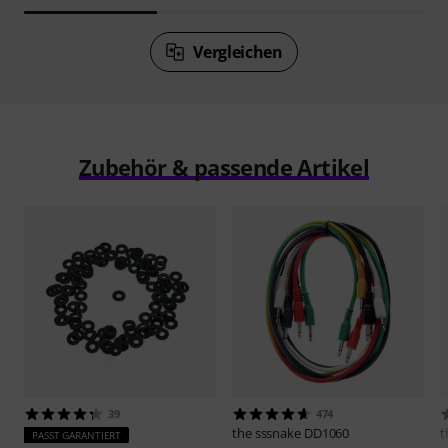
Vergleichen
Zubehör & passende Artikel
39
474
the sssnake
DD1060
t
PASST GARANTIERT