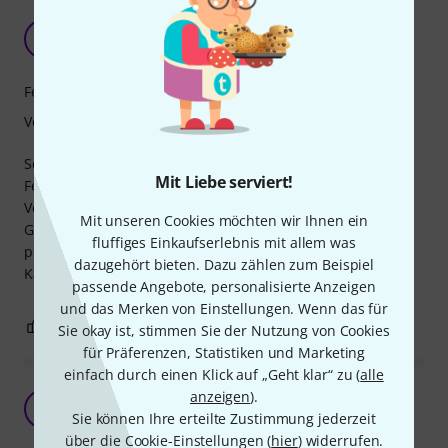
Passt!
SB
Stefan B. M. 19.06.2018
Features
Verarbeitung
Schrauben sind...Schrauben.
Mit Liebe serviert!
Features gibt es nicht viele, sind halt Schrauben.
Verarbeitung ist gut, bis jetzt passen alle Schrauben, die
Mit unseren Cookies möchten wir Ihnen ein
Gewinde sind ordentlich geschnitten, die Schlitze passen
fluffiges Einkaufserlebnis mit allem was
perfekt.
dazugehört bieten. Dazu zählen zum Beispiel
Kaufen, reinschrauben, fertig.
passende Angebote, personalisierte Anzeigen
und das Merken von Einstellungen. Wenn das für
1
0
BEWERTUNG MELDEN
Sie okay ist, stimmen Sie der Nutzung von Cookies
für Präferenzen, Statistiken und Marketing
einfach durch einen Klick auf „Geht klar“ zu (
alle
anzeigen
).
Schrauben für Eurorack
GL
Sie können Ihre erteilte Zustimmung jederzeit
Gleb Lasarew Studio 17.01.2021
über die Cookie-Einstellungen (
hier
) widerrufen.