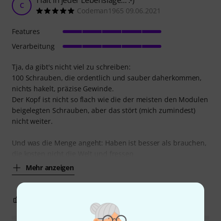
C
Codeman1965 09.06.2021
Features
Verarbeitung
Tja, da gibt's nicht viel zu schreiben:
100 Schrauben, die ordentlich und sauber daherkommen,
nichts hakelt, präzise Gewinde.
Der Kopf ist nicht so flach wie die der meisten den Modulen
beigelegten Schrauben, aber das stört (mich zumindest)
nicht weiter.
Und was die Menge angeht: Haben ist besser als brauchen,
die kosten nicht die Welt und fressen
Mehr anzeigen
0
0
BEWERTUNG MELDEN