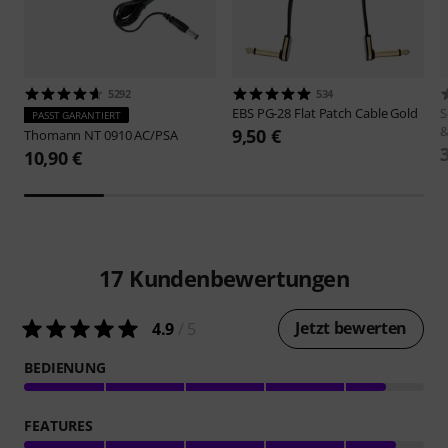
5292
534
EBS
PG-28 Flat Patch Cable Gold
S
PASST GARANTIERT
&
9,50 €
Thomann
NT 0910 AC/PSA
10,90 €
17
Kundenbewertungen
Jetzt bewerten
4.9
/ 5
BEDIENUNG
FEATURES