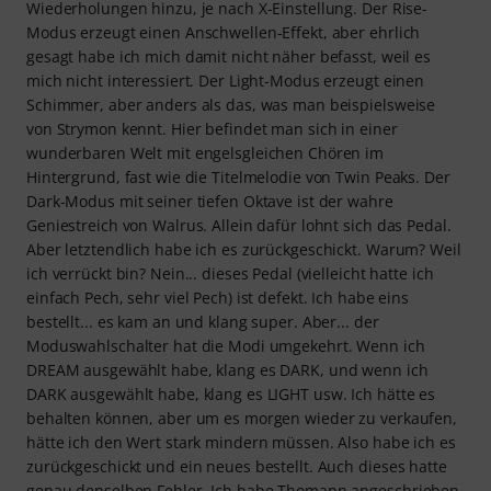
Wiederholungen hinzu, je nach X-Einstellung. Der Rise-
Modus erzeugt einen Anschwellen-Effekt, aber ehrlich
gesagt habe ich mich damit nicht näher befasst, weil es
mich nicht interessiert. Der Light-Modus erzeugt einen
Schimmer, aber anders als das, was man beispielsweise
von Strymon kennt. Hier befindet man sich in einer
wunderbaren Welt mit engelsgleichen Chören im
Hintergrund, fast wie die Titelmelodie von Twin Peaks. Der
Dark-Modus mit seiner tiefen Oktave ist der wahre
Geniestreich von Walrus. Allein dafür lohnt sich das Pedal.
Aber letztendlich habe ich es zurückgeschickt. Warum? Weil
ich verrückt bin? Nein... dieses Pedal (vielleicht hatte ich
einfach Pech, sehr viel Pech) ist defekt. Ich habe eins
bestellt... es kam an und klang super. Aber... der
Moduswahlschalter hat die Modi umgekehrt. Wenn ich
DREAM ausgewählt habe, klang es DARK, und wenn ich
DARK ausgewählt habe, klang es LIGHT usw. Ich hätte es
behalten können, aber um es morgen wieder zu verkaufen,
hätte ich den Wert stark mindern müssen. Also habe ich es
zurückgeschickt und ein neues bestellt. Auch dieses hatte
genau denselben Fehler. Ich habe Thomann angeschrieben