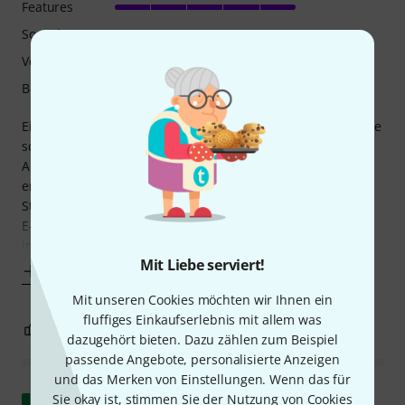
Features
Sound
Verarbeitung
Bedienung
Eins vorab: Mit diesem Gerät vergisst man die Zeit. Ich habe
schon mehrfach Stunden damit verbracht, mit dem Walrus
Audio Slöer Ambient Reverb immer neue Klangsphären zu
entdecken und zu kreieren. Besonders inspirierend ist der
Stereo-Betrieb mit zwei Amps, aber auch einfach zwischen
E-Gitarre und Combo geschaltet oder ins Pedal-Board
integriert, macht dieses Walrus
Mit Liebe serviert!
Mehr anzeigen
Mit unseren Cookies möchten wir Ihnen ein
fluffiges Einkaufserlebnis mit allem was
1
0
BEWERTUNG MELDEN
dazugehört bieten. Dazu zählen zum Beispiel
passende Angebote, personalisierte Anzeigen
und das Merken von Einstellungen. Wenn das für
Original zeigen
Sie okay ist, stimmen Sie der Nutzung von Cookies