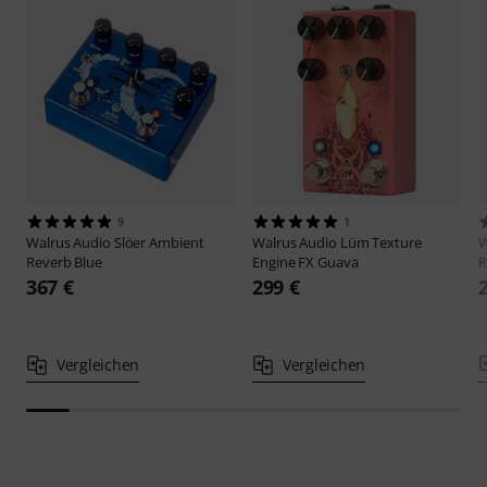
9
1
Walrus Audio
Slöer Ambient
Walrus Audio
Lüm Texture
W
Reverb Blue
Engine FX Guava
R
367 €
299 €
Vergleichen
Vergleichen