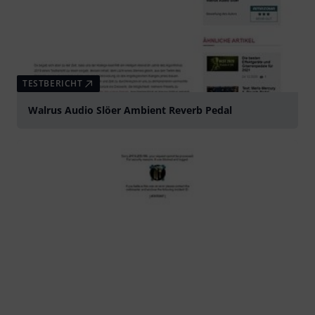
TESTBERICHT
Walrus Audio Slöer Ambient Reverb Pedal