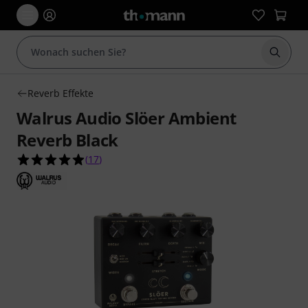
Suche 
Reverb Effekte
Walrus Audio Slöer Ambient
Reverb Black
4.9 von 5 Sternen aus 17 Kundenbewertungen
(
17
)