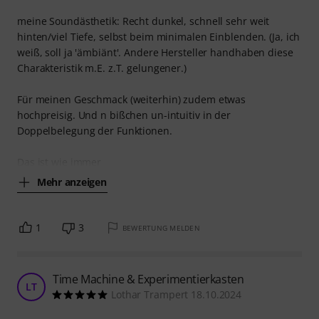
meine Soundästhetik: Recht dunkel, schnell sehr weit
hinten/viel Tiefe, selbst beim minimalen Einblenden. (Ja, ich
weiß, soll ja 'ämbiänt'. Andere Hersteller handhaben diese
Charakteristik m.E. z.T. gelungener.)
Für meinen Geschmack (weiterhin) zudem etwas
hochpreisig. Und n bißchen un-intuitiv in der
Doppelbelegung der Funktionen.
Das ist wie immer
Mehr anzeigen
1
3
BEWERTUNG MELDEN
Time Machine & Experimentierkasten
LT
Lothar Trampert 18.10.2024