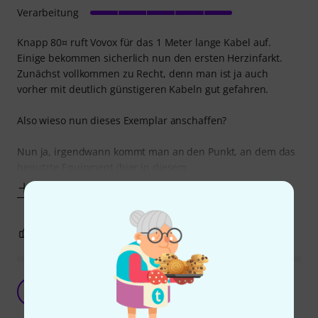
Verarbeitung
Knapp 80¤ ruft Vovox für das 1 Meter lange Kabel auf.
Einige bekommen sicherlich nun den ersten Herzinfarkt.
Zunächst vollkommen zu Recht, denn man ist ja auch
vorher mit deutlich günstigeren Kabeln gut gefahren.
Also wieso nun dieses Exemplar anschaffen?
Nun ja, irgendwann kommt man an den Punkt, an dem das
benutzte Equipment (hier in diesem
Mehr anzeigen
2
5
BEWERTUNG MELDEN
High End Speaker Cable
MG
Mike GT 28.07.2023