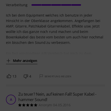
Verarbeitung
Ich bei dem Equipment welches ich benutze in jeder
Hinsicht in der Oberklasse angekommen. Angefangen bei
AMP, Gitarre, Patchkabel Gitarrenkabel, Effekte usw. Jetzt
wollte ich das ganze noch rund machen und beim
Boxenkakabel das beste vom besten um auch hier nochmal
ein bisschen den Sound zu verbessern.
Ein fast einstündiger A/B Vergleich hat mich zu dem
Mehr anzeigen
13
4
BEWERTUNG MELDEN
Zu teuer? Nein, auf keinen Fall! Super Kabel -
hammer Sound!
A
Anonym 04.05.2016