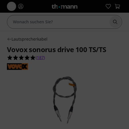
Suche 
Lautsprecherkabel
Vovox sonorus drive 100 TS/TS
4.9 von 5 Sternen aus 187 Kundenbewertungen
(
187
)