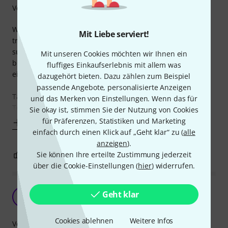
Verarbeitung
Wenn man noch ein Upgrade für - z.B. in meinem Fall - ein
Mit Liebe serviert!
traumhaftes Marshall Studio Stack (oder Vergleichbares)
sucht, dann ist das VOVOX Speaker Kabel (dass dann aber
Mit unseren Cookies möchten wir Ihnen ein
bitte - in der Instrumentenversion - natürlich auch vorne
fluffiges Einkaufserlebnis mit allem was
eingesteckt sein sollte ;-)) die logische Konsequenz!
dazugehört bieten. Dazu zählen zum Beispiel
passende Angebote, personalisierte Anzeigen
Tatsächlich war es eine tolle Empfehlung vom Thomann
und das Merken von Einstellungen. Wenn das für
Team, da ich Speaker Kabel
Sie okay ist, stimmen Sie der Nutzung von Cookies
für Präferenzen, Statistiken und Marketing
Mehr anzeigen
einfach durch einen Klick auf „Geht klar“ zu (
alle
anzeigen
).
Sie können Ihre erteilte Zustimmung jederzeit
1
2
BEWERTUNG MELDEN
über die Cookie-Einstellungen (
hier
) widerrufen.
Nicht nur Voodoo
Geht klar
B
BenE90 03.02.2019
Cookies ablehnen
Weitere Infos
Verarbeitung