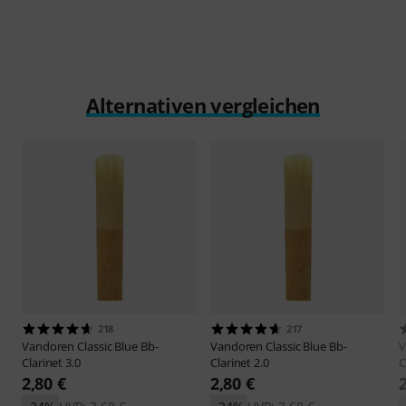
Alternativen vergleichen
218
217
Vandoren
Classic Blue Bb-
Vandoren
Classic Blue Bb-
V
Clarinet 3.0
Clarinet 2.0
C
2,80 €
2,80 €