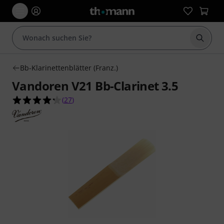
Suche 
Bb-Klarinettenblätter (Franz.)
Vandoren V21 Bb-Clarinet 3.5
4.3 von 5 Sternen aus 27 Kundenbewertungen
(
27
)