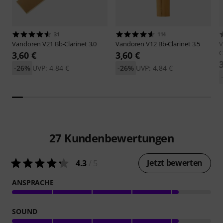
31
114
Vandoren
V21 Bb-Clarinet 3.0
Vandoren
V12 Bb-Clarinet 3.5
V
C
3,60 €
3,60 €
-26%
UVP: 4,84 €
-26%
UVP: 4,84 €
27
Kundenbewertungen
Jetzt bewerten
4.3
/ 5
ANSPRACHE
SOUND