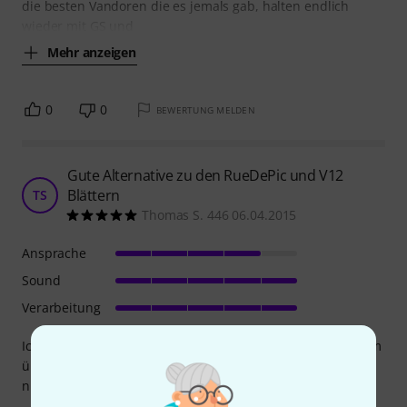
die besten Vandoren die es jemals gab, halten endlich
wieder mit GS und
Mehr anzeigen
0
0
BEWERTUNG MELDEN
Gute Alternative zu den RueDePic und V12
Blättern
TS
Thomas S. 446 06.04.2015
Ansprache
Sound
Verarbeitung
Ich habe die ersten V21 Blätter probiert und war angenehm
überrascht. Jedes Blatt war sofort spielbar und man hat
nicht den Ausfall, wie sonst.