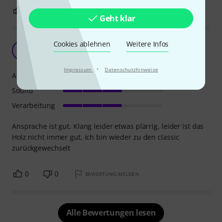
0
0
BEWERTUNG MELDEN
Geht klar
Cookies ablehnen
Weitere Infos
Z
Zzz 30.08.2017
·
Impressum
Datenschutzhinweise
Ansprache
Sound
Verarbeitung
Ansprache ist gut, Klang leider etwas plärrig, leider ist das
Holz nicht immer gut, ich bin wieder zu den classic
zurückgewechselt
0
0
BEWERTUNG MELDEN
Alle Bewertungen lesen