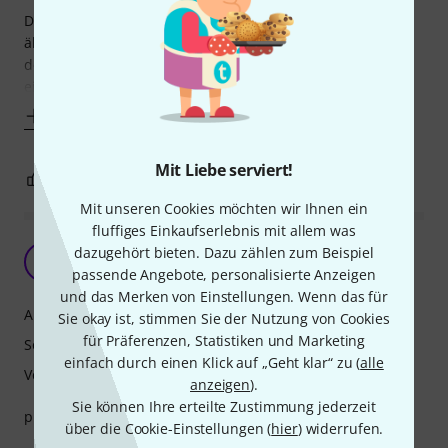
Darüber hinaus reagieren die V21-Blätter beim Spielen
ähnlich zu den RueDePic. Demnach geben die Blätter nach
dem Einspielen nicht so schnell nach und man hat lange
ein konstantes Spielgefühl. Bei den V12 Blättern
Mehr anzeigen
Mit Liebe serviert!
0
0
BEWERTUNG MELDEN
Mit unseren Cookies möchten wir Ihnen ein
fluffiges Einkaufserlebnis mit allem was
prima
dazugehört bieten. Dazu zählen zum Beispiel
HD
Horst D. 01.07.2021
passende Angebote, personalisierte Anzeigen
und das Merken von Einstellungen. Wenn das für
Ansprache
Sie okay ist, stimmen Sie der Nutzung von Cookies
für Präferenzen, Statistiken und Marketing
Sound
einfach durch einen Klick auf „Geht klar“ zu (
alle
Verarbeitung
anzeigen
).
Sie können Ihre erteilte Zustimmung jederzeit
prima aber einige blätter dabei die nicht optimal sind
über die Cookie-Einstellungen (
hier
) widerrufen.